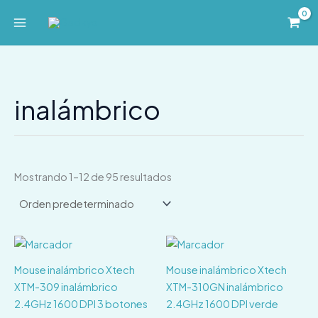
Ir
al
contenido
inalámbrico
Mostrando 1–12 de 95 resultados
Mouse inalámbrico Xtech
Mouse inalámbrico Xtech
XTM-309 inalámbrico
XTM-310GN inalámbrico
2.4GHz 1600 DPI 3 botones
2.4GHz 1600 DPI verde