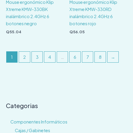
Mouse ergonómico Klip
Mouse ergonómico Klip
Xtreme KMW-330BK
Xtreme KMW-330RD
inalámbrico 2.4GHz 6
inalámbrico 2.4GHz 6
botones negro
botones rojo
Q
55.04
Q
56.05
1
2
3
4
…
6
7
8
→
Categorias
Componentes Informáticos
Cajas / Gabinetes