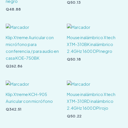
negro
Q
50.13
Q
48.88
Klip Xtreme Auricular con
Mouse inalámbrico Xtech
micrófono para
XTM-310BK inalámbrico
conferencia / para audio en
2.4GHz 1600 DPI negro
casa KOE-750BK
Q
50.18
Q
262.86
Klip Xtreme KCH-905
Mouse inalámbrico Xtech
Auricular con micrófono
XTM-310RD inalámbrico
2.4GHz 1600 DPI rojo
Q
342.51
Q
50.22