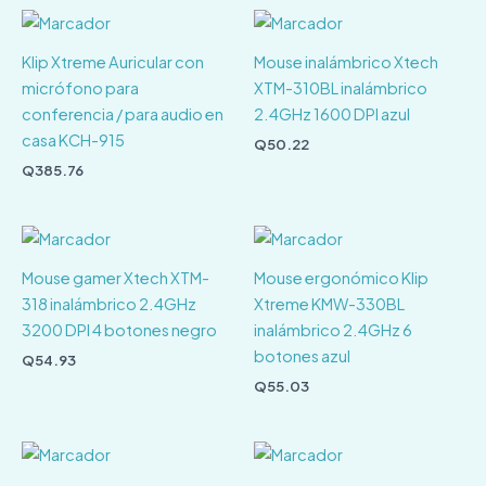
Klip Xtreme Auricular con
Mouse inalámbrico Xtech
micrófono para
XTM-310BL inalámbrico
conferencia / para audio en
2.4GHz 1600 DPI azul
casa KCH-915
Q
50.22
Q
385.76
Mouse gamer Xtech XTM-
Mouse ergonómico Klip
318 inalámbrico 2.4GHz
Xtreme KMW-330BL
3200 DPI 4 botones negro
inalámbrico 2.4GHz 6
botones azul
Q
54.93
Q
55.03