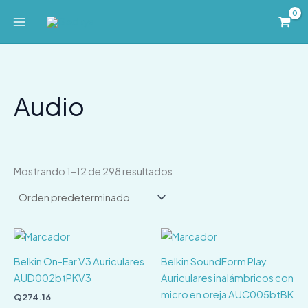
Ir
al
contenido
Audio
Mostrando 1–12 de 298 resultados
Belkin On-Ear V3 Auriculares
Belkin SoundForm Play
AUD002btPKV3
Auriculares inalámbricos con
micro en oreja AUC005btBK
Q
274.16