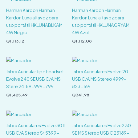
Harman Kardon Harman
Harman Kardon Harman
Kardon Luna altavoz para
Kardon Luna altavoz para
uso portátil HKLUNABLKAM
uso portátil HKLUNAGRYAM
4W Negro
4W Azul
Q
1,113.12
Q
1,112.08
Jabra Auricular tipo headset
Jabra Auriculares Evolve 20
Evolve2 40 SE USB C/A MS
USB C/A MS Stereo 4999-
Stere 24189-999-799
823-169
Q
1,425.49
Q
341.98
Jabra Auriculares Evolve 30 II
Jabra Auriculares Evolve2 30
USB C/A Stereo St 5399-
SE MS Stereo USB C 23189-