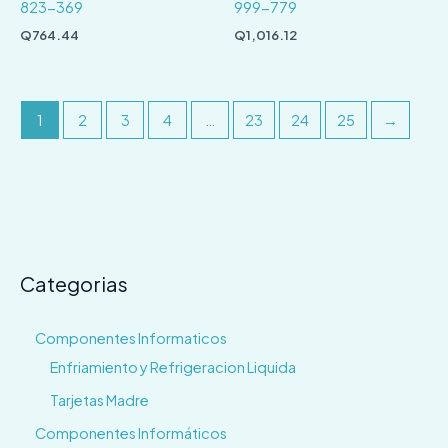
823-369
999-779
Q
764.44
Q
1,016.12
1
2
3
4
…
23
24
25
→
Categorias
Componentes Informaticos
Enfriamiento y Refrigeracion Liquida
Tarjetas Madre
Componentes Informáticos