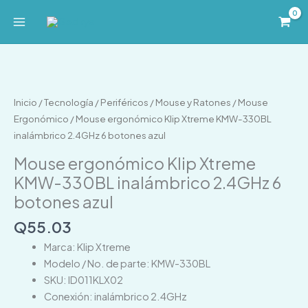
Ir
al
contenido
Mouse
ergonómico
Klip
Inicio
/
Tecnología
/
Periféricos
/
Mouse y Ratones
/
Mouse
Xtreme
Ergonómico
/ Mouse ergonómico Klip Xtreme KMW-330BL
KMW-
inalámbrico 2.4GHz 6 botones azul
330BL
Mouse ergonómico Klip Xtreme
inalámbrico
KMW-330BL inalámbrico 2.4GHz 6
2.4GHz
botones azul
6
botones
Q
55.03
azul
Marca: Klip Xtreme
cantidad
Modelo / No. de parte: KMW-330BL
SKU: ID011KLX02
Conexión: inalámbrico 2.4GHz