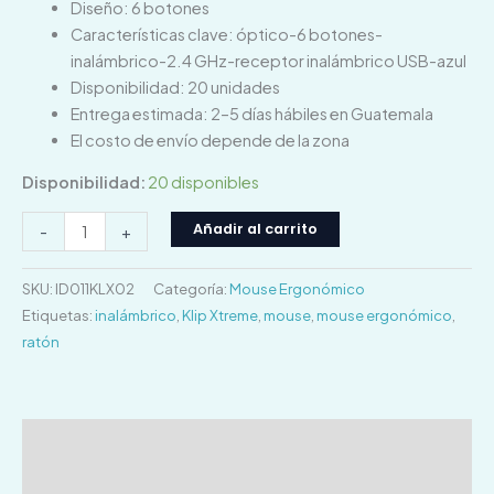
Diseño: 6 botones
Características clave: óptico-6 botones-
inalámbrico-2.4 GHz-receptor inalámbrico USB-azul
Disponibilidad: 20 unidades
Entrega estimada: 2–5 días hábiles en Guatemala
El costo de envío depende de la zona
Disponibilidad:
20 disponibles
Añadir al carrito
-
+
SKU:
ID011KLX02
Categoría:
Mouse Ergonómico
Etiquetas:
inalámbrico
,
Klip Xtreme
,
mouse
,
mouse ergonómico
,
ratón
Descripción
Información adicional