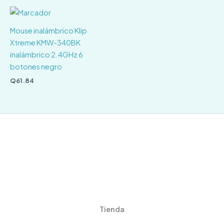
Mouse inalámbrico Klip
Xtreme KMW-340BK
inalámbrico 2.4GHz 6
botones negro
Q
61.84
Tienda