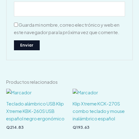
Guarda mi nombre, correo electrónico y web en
este navegador para la próxima vez que comente.
Productos relacionados
Teclado alámbrico USB Klip
Klip Xtreme KCK-270S
Xtreme KBK-260S USB
combo teclado y mouse
español negro ergonómico
inalámbrico español
Q
214.83
Q
193.63