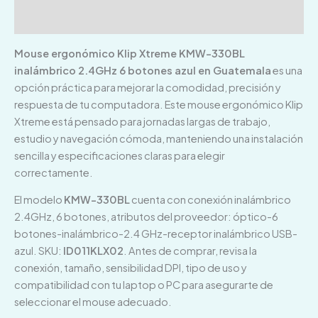
Valoraciones (0)
Mouse ergonómico Klip Xtreme KMW-330BL
inalámbrico 2.4GHz 6 botones azul en Guatemala
es una
opción práctica para mejorar la comodidad, precisión y
respuesta de tu computadora. Este mouse ergonómico Klip
Xtreme está pensado para jornadas largas de trabajo,
estudio y navegación cómoda, manteniendo una instalación
sencilla y especificaciones claras para elegir
correctamente.
El modelo
KMW-330BL
cuenta con conexión inalámbrico
2.4GHz, 6 botones, atributos del proveedor: óptico-6
botones-inalámbrico-2.4 GHz-receptor inalámbrico USB-
azul. SKU:
ID011KLX02
. Antes de comprar, revisa la
conexión, tamaño, sensibilidad DPI, tipo de uso y
compatibilidad con tu laptop o PC para asegurarte de
seleccionar el mouse adecuado.