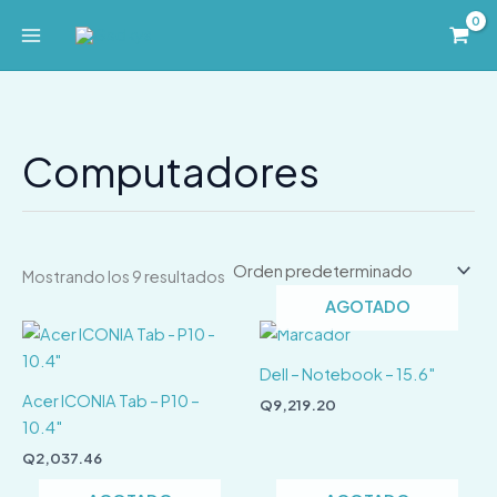
Ir
al
contenido
Computadores
Mostrando los 9 resultados
AGOTADO
Dell – Notebook – 15.6″
Acer ICONIA Tab – P10 –
Q
9,219.20
10.4″
Q
2,037.46