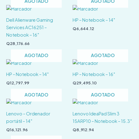
AGOTADO
AGOTADO
Dell Alienware Gaming
HP – Notebook – 14″
Services AC16251 –
Q
6,644.12
Notebook – 16″
Q
28,176.66
AGOTADO
AGOTADO
HP – Notebook – 14″
HP – Notebook – 16″
Q
12,797.99
Q
29,495.10
AGOTADO
AGOTADO
Lenovo – Ordenador
Lenovo IdeaPad Slim 3
portátil – 14″
15ARP10 – Notebook – 15.3″
Q
16,121.96
Q
8,912.94