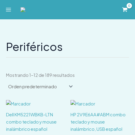
Ir
al
contenido
Periféricos
Mostrando 1–12 de 189 resultados
Dell KM5221WBKB-LTN
HP 2V9E6AA#ABM combo
combo teclado y mouse
teclado y mouse
inalámbrico español
inalámbrico, USB español