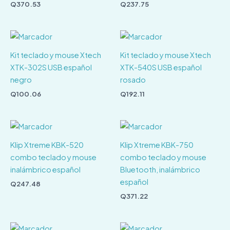
Q
370.53
Q
237.75
Kit teclado y mouse Xtech
Kit teclado y mouse Xtech
XTK-302S USB español
XTK-540S USB español
negro
rosado
Q
100.06
Q
192.11
Klip Xtreme KBK-520
Klip Xtreme KBK-750
combo teclado y mouse
combo teclado y mouse
inalámbrico español
Bluetooth, inalámbrico
español
Q
247.48
Q
371.22