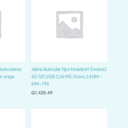
uriculares
Jabra Auricular tipo headset Evolve2
n oreja
40 SE USB C/A MS Stere 24189-
999-799
Q
1,425.49