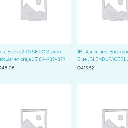
bra Evolve2 30 SE UC Stereo
JBL Auriculares Endura
ricular en oreja 23189-989-879
Blue JBLENDUPACEBL
948.08
Q
415.52