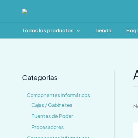
Ir
al
contenido
Todos los productos
Tienda
Hog
Categorias
Componentes Informáticos
Cajas / Gabinetes
Mo
Fuentes de Poder
Procesadores