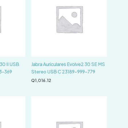
 30 II USB
Jabra Auriculares Evolve2 30 SE MS
23-369
Stereo USB C 23189-999-779
Q
1,016.12