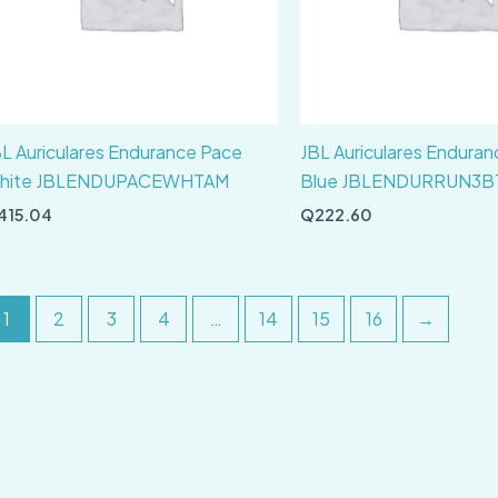
L Auriculares Endurance Pace
JBL Auriculares Enduran
hite JBLENDUPACEWHTAM
Blue JBLENDURRUN3
415.04
Q
222.60
1
2
3
4
…
14
15
16
→