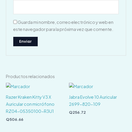
Guarda mi nombre, correo electrónico y web en
este navegador para la próxima vez que comente.
Productos relacionados
Razer Kraken Kitty V3 X
Jabra Evolve 10 Auricular
Auricular con micrófono
2699-820-109
RZ04-05350100-R3U1
Q
256.72
Q
506.66