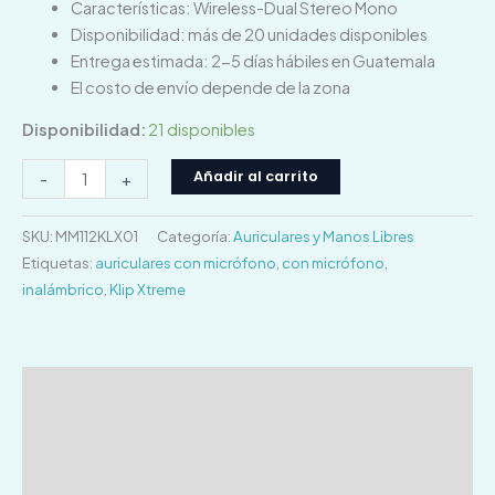
Características: Wireless-Dual Stereo Mono
Disponibilidad: más de 20 unidades disponibles
Entrega estimada: 2-5 días hábiles en Guatemala
El costo de envío depende de la zona
Disponibilidad:
21 disponibles
Añadir al carrito
-
+
SKU:
MM112KLX01
Categoría:
Auriculares y Manos Libres
Etiquetas:
auriculares con micrófono
,
con micrófono
,
inalámbrico
,
Klip Xtreme
Descripción
Información adicional
Valoraciones (0)