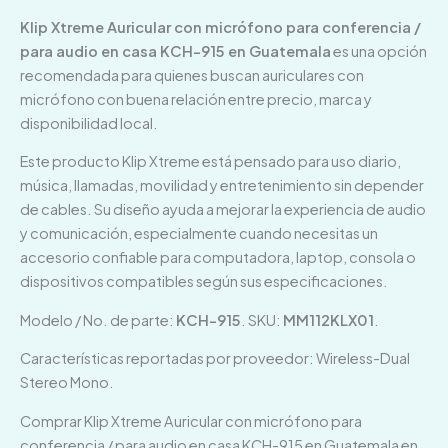
Klip Xtreme Auricular con micrófono para conferencia /
para audio en casa KCH-915 en Guatemala
es una opción
recomendada para quienes buscan auriculares con
micrófono con buena relación entre precio, marca y
disponibilidad local.
Este producto Klip Xtreme está pensado para uso diario,
música, llamadas, movilidad y entretenimiento sin depender
de cables. Su diseño ayuda a mejorar la experiencia de audio
y comunicación, especialmente cuando necesitas un
accesorio confiable para computadora, laptop, consola o
dispositivos compatibles según sus especificaciones.
Modelo / No. de parte:
KCH-915
. SKU:
MM112KLX01
.
Características reportadas por proveedor: Wireless-Dual
Stereo Mono.
Comprar Klip Xtreme Auricular con micrófono para
conferencia / para audio en casa KCH-915 en Guatemala en