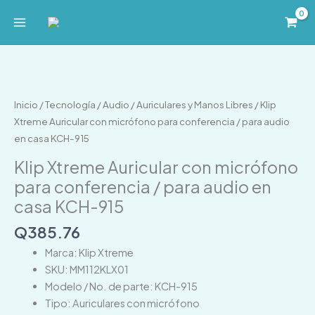
Ir
al
contenido
Klip
Xtreme
Auricular
Inicio
/
Tecnología
/
Audio
/
Auriculares y Manos Libres
/ Klip
con
Xtreme Auricular con micrófono para conferencia / para audio
micrófono
en casa KCH-915
para
Klip Xtreme Auricular con micrófono
conferencia
para conferencia / para audio en
/
casa KCH-915
para
audio
Q
385.76
en
Marca: Klip Xtreme
casa
SKU: MM112KLX01
KCH-
Modelo / No. de parte: KCH-915
915
Tipo: Auriculares con micrófono
cantidad