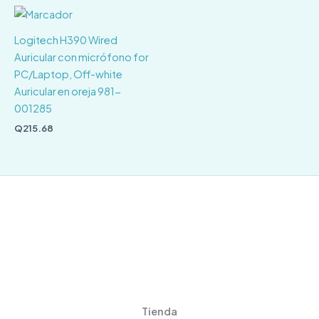
Logitech H390 Wired
Auricular con micrófono for
PC/Laptop, Off-white
Auricular en oreja 981-
001285
Q
215.68
Tienda