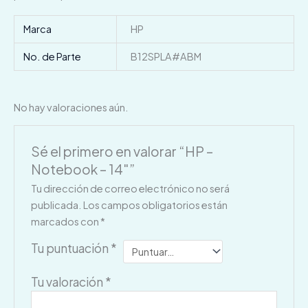
Marca
HP
No. de Parte
B12SPLA#ABM
No hay valoraciones aún.
Sé el primero en valorar “HP –
Notebook – 14″”
Tu dirección de correo electrónico no será
publicada.
Los campos obligatorios están
marcados con
*
Tu puntuación
*
Tu valoración
*