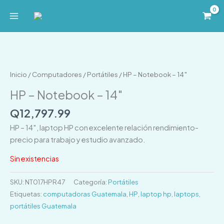
Ir
al
contenido
Inicio
/
Computadores
/
Portátiles
/ HP – Notebook – 14″
HP – Notebook – 14″
Q
12,797.99
HP – 14″, laptop HP con excelente relación rendimiento-
precio para trabajo y estudio avanzado.
Sin existencias
SKU:
NT017HPR47
Categoría:
Portátiles
Etiquetas:
computadoras Guatemala
,
HP
,
laptop hp
,
laptops
,
portátiles Guatemala