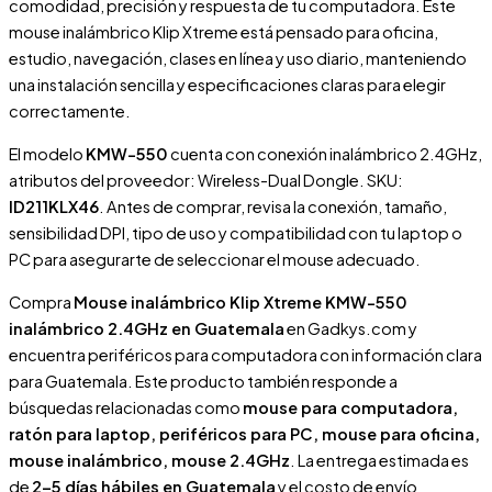
comodidad, precisión y respuesta de tu computadora. Este
mouse inalámbrico Klip Xtreme está pensado para oficina,
estudio, navegación, clases en línea y uso diario, manteniendo
una instalación sencilla y especificaciones claras para elegir
correctamente.
El modelo
KMW-550
cuenta con conexión inalámbrico 2.4GHz,
atributos del proveedor: Wireless-Dual Dongle. SKU:
ID211KLX46
. Antes de comprar, revisa la conexión, tamaño,
sensibilidad DPI, tipo de uso y compatibilidad con tu laptop o
PC para asegurarte de seleccionar el mouse adecuado.
Compra
Mouse inalámbrico Klip Xtreme KMW-550
inalámbrico 2.4GHz en Guatemala
en Gadkys.com y
encuentra periféricos para computadora con información clara
para Guatemala. Este producto también responde a
búsquedas relacionadas como
mouse para computadora,
ratón para laptop, periféricos para PC, mouse para oficina,
mouse inalámbrico, mouse 2.4GHz
. La entrega estimada es
de
2–5 días hábiles en Guatemala
y el costo de envío