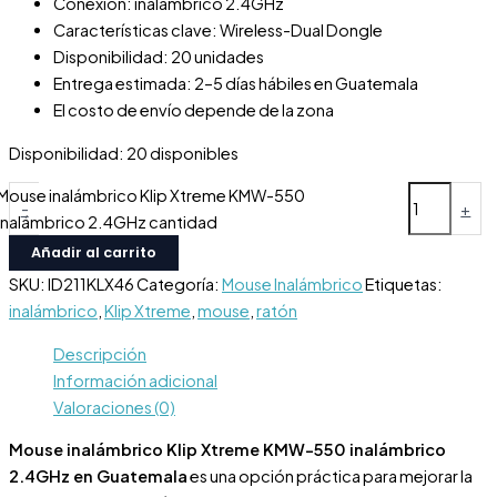
Conexión: inalámbrico 2.4GHz
Características clave: Wireless-Dual Dongle
Disponibilidad: 20 unidades
Entrega estimada: 2–5 días hábiles en Guatemala
El costo de envío depende de la zona
Disponibilidad:
20 disponibles
Mouse inalámbrico Klip Xtreme KMW-550
-
+
inalámbrico 2.4GHz cantidad
Añadir al carrito
SKU:
ID211KLX46
Categoría:
Mouse Inalámbrico
Etiquetas:
inalámbrico
,
Klip Xtreme
,
mouse
,
ratón
Descripción
Información adicional
Valoraciones (0)
Mouse inalámbrico Klip Xtreme KMW-550 inalámbrico
2.4GHz en Guatemala
es una opción práctica para mejorar la