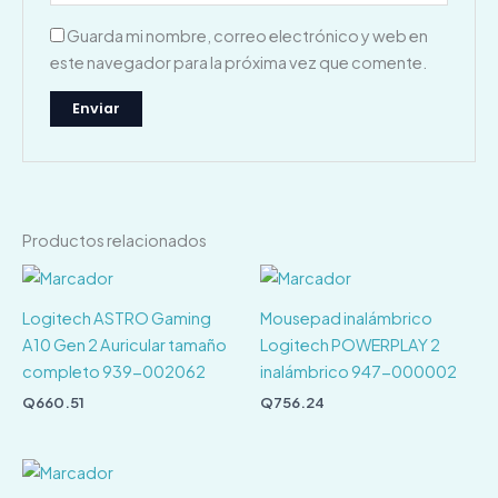
Guarda mi nombre, correo electrónico y web en
este navegador para la próxima vez que comente.
Productos relacionados
Logitech ASTRO Gaming
Mousepad inalámbrico
A10 Gen 2 Auricular tamaño
Logitech POWERPLAY 2
completo 939-002062
inalámbrico 947-000002
Q
660.51
Q
756.24