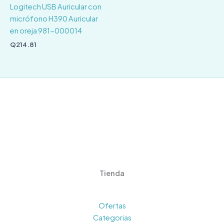
Logitech USB Auricular con
micrófono H390 Auricular
en oreja 981-000014
Q
214.81
Tienda
Ofertas
Categorias