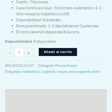
Diseño: 11 botones
Características clave: 11 botones-inalámbrico-2.4
GHz-receptor inalámbrico USB
Disponibilidad: 8 unidades
Entrega estimada: 2–5 días hábiles en Guatemala
El costo de envío depende de la zona
Disponibilidad:
8 disponibles
Añadir al carrito
-
+
SKU:
ID022LOG47
Categoría:
Mouse Gamer
Etiquetas:
inalámbrico
,
Logitech
,
mouse
,
mouse gamer
,
ratón
Descripción
Información adicional