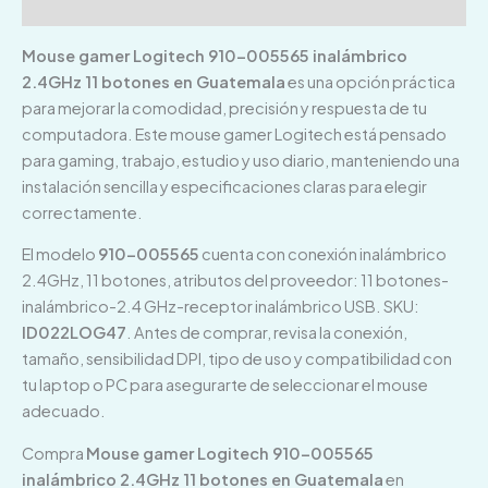
Valoraciones (0)
Mouse gamer Logitech 910-005565 inalámbrico
2.4GHz 11 botones en Guatemala
es una opción práctica
para mejorar la comodidad, precisión y respuesta de tu
computadora. Este mouse gamer Logitech está pensado
para gaming, trabajo, estudio y uso diario, manteniendo una
instalación sencilla y especificaciones claras para elegir
correctamente.
El modelo
910-005565
cuenta con conexión inalámbrico
2.4GHz, 11 botones, atributos del proveedor: 11 botones-
inalámbrico-2.4 GHz-receptor inalámbrico USB. SKU:
ID022LOG47
. Antes de comprar, revisa la conexión,
tamaño, sensibilidad DPI, tipo de uso y compatibilidad con
tu laptop o PC para asegurarte de seleccionar el mouse
adecuado.
Compra
Mouse gamer Logitech 910-005565
inalámbrico 2.4GHz 11 botones en Guatemala
en