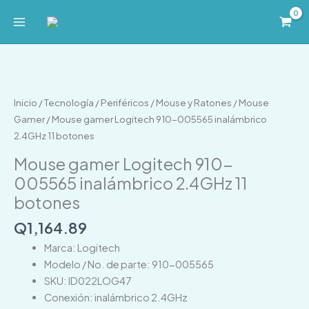
Ir
al
contenido
Mouse
gamer
Logitech
Inicio
/
Tecnología
/
Periféricos
/
Mouse y Ratones
/
Mouse
910-
Gamer
/ Mouse gamer Logitech 910-005565 inalámbrico
005565
2.4GHz 11 botones
inalámbrico
Mouse gamer Logitech 910-
2.4GHz
005565 inalámbrico 2.4GHz 11
11
botones
botones
cantidad
Q
1,164.89
Marca: Logitech
Modelo / No. de parte: 910-005565
SKU: ID022LOG47
Conexión: inalámbrico 2.4GHz