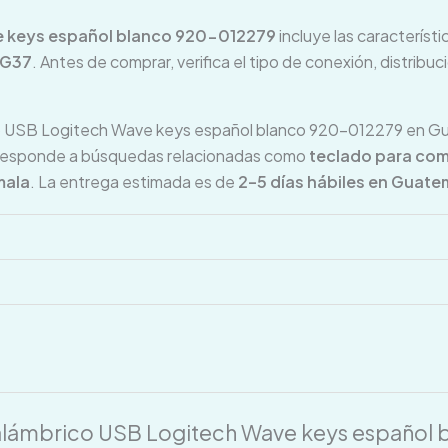
e keys español blanco 920-012279
incluye las característ
OG37
. Antes de comprar, verifica el tipo de conexión, distribu
USB Logitech Wave keys español blanco 920-012279 en Guate
 responde a búsquedas relacionadas como
teclado para com
mala
. La entrega estimada es de
2–5 días hábiles en Guate
o alámbrico USB Logitech Wave keys español