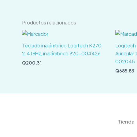
Productos relacionados
Teclado inalámbrico Logitech K270
Logitech
2.4 GHz, inalámbrico 920-004426
Auricular
002045
Q
200.31
Q
685.83
Tienda