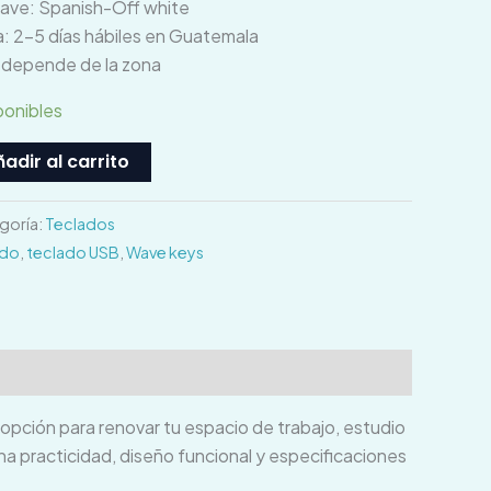
lave: Spanish-Off white
: 2–5 días hábiles en Guatemala
o depende de la zona
ponibles
adir al carrito
goría:
Teclados
ado
,
teclado USB
,
Wave keys
opción para renovar tu espacio de trabajo, estudio
na practicidad, diseño funcional y especificaciones