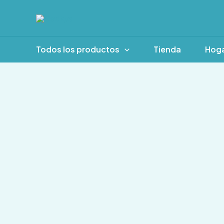
Ir
al
contenido
Todos los productos
Tienda
Hog