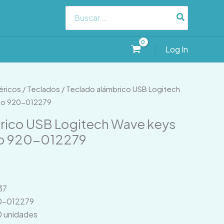
Search
for:
Log In
éricos
/
Teclados
/ Teclado alámbrico USB Logitech
co 920-012279
rico USB Logitech Wave keys
co 920-012279
37
20-012279
0 unidades