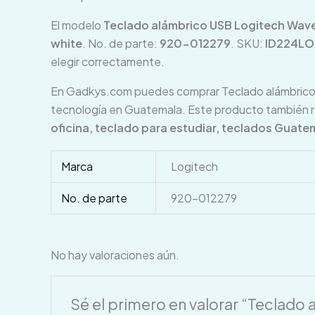
El modelo
Teclado alámbrico USB Logitech Wav
white
. No. de parte:
920-012279
. SKU:
ID224L
elegir correctamente.
En Gadkys.com puedes comprar Teclado alámbrico 
tecnología en Guatemala. Este producto también
oficina, teclado para estudiar, teclados Guate
Marca
Logitech
No. de parte
920-012279
No hay valoraciones aún.
Sé el primero en valorar “Teclad