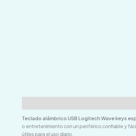
Descripción
Información adicional
Valoraci
Teclado alámbrico USB Logitech Wave keys e
o entretenimiento con un periférico confiable y fá
útiles para el uso diario.