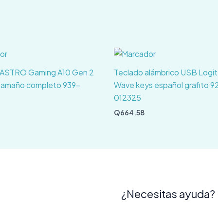
 ASTRO Gaming A10 Gen 2
Teclado alámbrico USB Logi
 tamaño completo 939-
Wave keys español grafito 9
012325
Q
664.58
¿Necesitas ayuda?