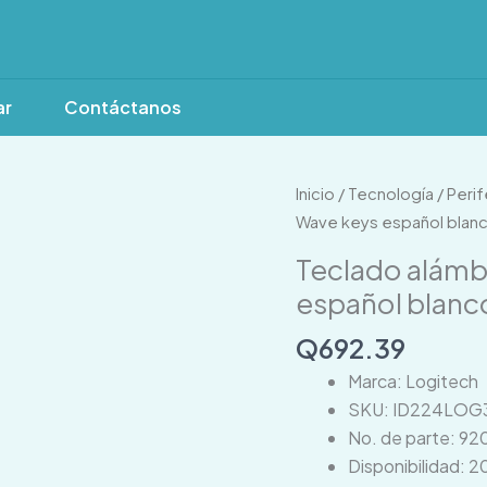
ar
Contáctanos
Teclado
Inicio
/
Tecnología
/
Perif
alámbrico
Wave keys español blan
USB
Teclado alámb
Logitech
español blan
Wave
keys
Q
692.39
español
Marca: Logitech
blanco
SKU: ID224LOG
920-
No. de parte: 9
012279
Disponibilidad: 2
cantidad