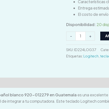
Características c
Entrega estimada
El costo de enví
Disponibilidad:
20 dis
Añ
-
+
SKU:
ID224LOG37
Cate
Etiquetas:
Logitech
,
tecl
ones (0)
spañol blanco 920-012279 en Guatemala
es una excelente 
cil de integrar a tu computadora. Este teclado Logitech combi