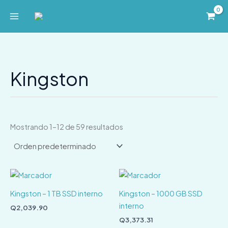
Ir
al
contenido
Kingston
Mostrando 1–12 de 59 resultados
Kingston – 1 TB SSD interno
Kingston – 1000 GB SSD
interno
Q
2,039.90
Q
3,373.31