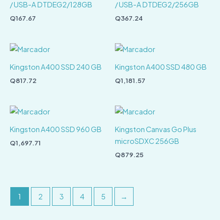
/ USB-A DTDEG2/128GB
/ USB-A DTDEG2/256GB
Q
167.67
Q
367.24
Kingston A400 SSD 240 GB
Kingston A400 SSD 480 GB
Q
817.72
Q
1,181.57
Kingston A400 SSD 960 GB
Kingston Canvas Go Plus
microSDXC 256GB
Q
1,697.71
Q
879.25
1
2
3
4
5
→