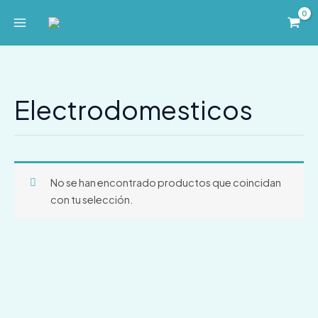
Ir
al
contenido
Electrodomesticos
No se han encontrado productos que coincidan
con tu selección.