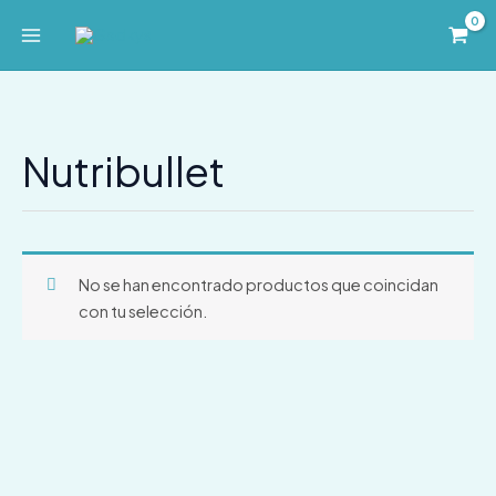
Ir
al
contenido
Nutribullet
No se han encontrado productos que coincidan
con tu selección.