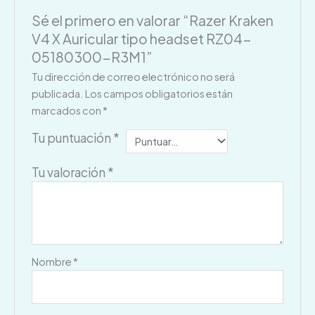
Sé el primero en valorar “Razer Kraken
V4 X Auricular tipo headset RZ04-
05180300-R3M1”
Tu dirección de correo electrónico no será
publicada.
Los campos obligatorios están
marcados con
*
Tu puntuación
*
Tu valoración
*
Nombre
*