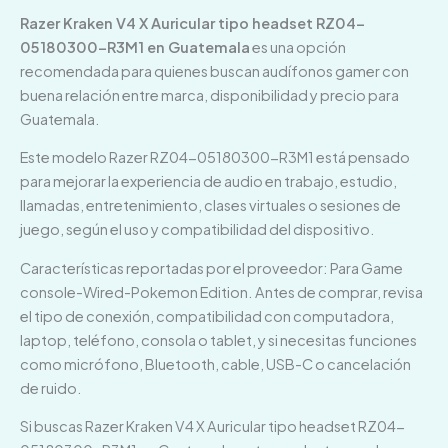
Razer Kraken V4 X Auricular tipo headset RZ04-
05180300-R3M1 en Guatemala
es una opción
recomendada para quienes buscan audífonos gamer con
buena relación entre marca, disponibilidad y precio para
Guatemala.
Este modelo Razer RZ04-05180300-R3M1 está pensado
para mejorar la experiencia de audio en trabajo, estudio,
llamadas, entretenimiento, clases virtuales o sesiones de
juego, según el uso y compatibilidad del dispositivo.
Características reportadas por el proveedor: Para Game
console-Wired-Pokemon Edition. Antes de comprar, revisa
el tipo de conexión, compatibilidad con computadora,
laptop, teléfono, consola o tablet, y si necesitas funciones
como micrófono, Bluetooth, cable, USB-C o cancelación
de ruido.
Si buscas Razer Kraken V4 X Auricular tipo headset RZ04-