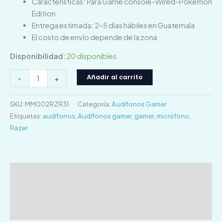
Características: Para Game console-Wired-Pokemon
Edition
Entrega estimada: 2–5 días hábiles en Guatemala
El costo de envío depende de la zona
Disponibilidad:
20 disponibles
Añadir al carrito
-
+
SKU:
MM002RZR31
Categoría:
Audífonos Gamer
Etiquetas:
audífonos
,
Audífonos gamer
,
gamer
,
micrófono
,
Razer
Descripción
Información adicional
Valoraciones (0)