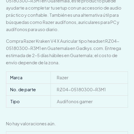
05180300-R3M1 en Guatemala, este producto puede
ayudarte a completar tu setup con un accesorio de audio
práctico y confiable. También es una alternativa útil para
búsquedas como Razer audífonos, auriculares para PC y
audífonos para uso diario.
Compra Razer Kraken V4 X Auricular tipo headset RZ04-
05180300-R3M1 en Guatemala en Gadkys.com. Entrega
estimada de 2–5 días hábiles en Guatemala; el costo de
envío depende de la zona.
Marca
Razer
No. de parte
RZ04-05180300-R3M1
Tipo
Audífonos gamer
No hay valoraciones aún.