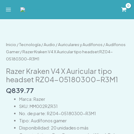
Ir
al
contenido
Razer
Kraken
V4
Inicio
/
Tecnología
/
Audio
/
Auriculares y Audífonos
/
Audífonos
X
Gamer
/ Razer Kraken V4 X Auricular tipo headset RZ04-
Auricular
05180300-R3M1
tipo
Razer Kraken V4 X Auricular tipo
headset
headset RZ04-05180300-R3M1
RZ04-
05180300-
Q
839.77
R3M1
Marca: Razer
cantidad
SKU: MM002RZR31
No. de parte: RZ04-05180300-R3M1
Tipo: Audífonos gamer
Disponibilidad: 20 unidades o más