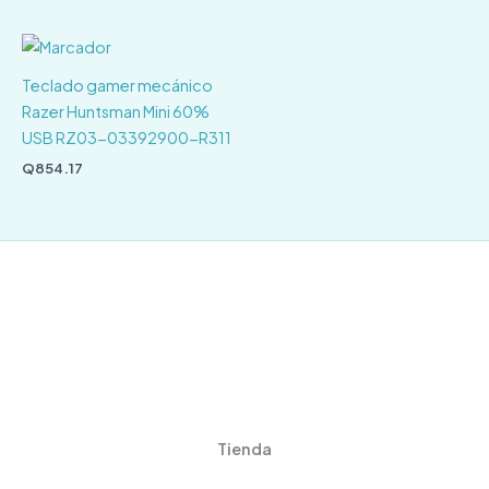
Teclado gamer mecánico
Razer Huntsman Mini 60%
USB RZ03-03392900-R311
Q
854.17
Tienda