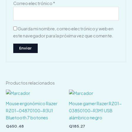
Correo electrónico
*
Guarda mi nombre, correo electrónico y web en
este navegador para la próxima vez que comente.
Productos relacionados
Mouse ergonómico Razer
Mouse gamer Razer RZ01-
RZ01-04870100-R3U1
03850100-R3M1 USB
Bluetooth 7 botones
alámbrico negro
Q
650.48
Q
185.27