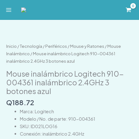
Ir
al
contenido
Mouse
inalámbrico
Logitech
Inicio
/
Tecnología
/
Periféricos
/
Mouse y Ratones
/
Mouse
910-
Inalámbrico
/ Mouse inalámbrico Logitech 910-004361
004361
inalámbrico 2.4GHz 3 botones azul
inalámbrico
Mouse inalámbrico Logitech 910-
2.4GHz
004361 inalámbrico 2.4GHz 3
3
botones azul
botones
azul
Q
188.72
cantidad
Marca: Logitech
Modelo / No. de parte: 910-004361
SKU: ID021LOG16
Conexión: inalámbrico 2.4GHz