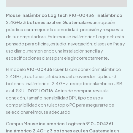
Valoraciones (0)
Mouse inalámbrico Logitech 910-004361 inalámbrico
2.4GHz 3 botones azul en Guatemala
es una opción
práctica para mejorar la comodidad, precisión y respuesta
de tu computadora. Este mouse inalámbrico Logitech está
pensado para oficina, estudio, navegación, clases en línea y
uso diario, manteniendo una instalación sencilla y
especificaciones claras para elegir correctamente.
El modelo
910-004361
cuenta con conexión inalámbrico
2.4GHz, 3 botones, atributos del proveedor: óptico-3
botones-inalámbrico-2.4 GHz-receptor inalámbrico USB-
azul. SKU:
ID021LOG16
. Antes de comprar, revisa la
conexión, tamaño, sensibilidad DPI, tipo de uso y
compatibilidad con tu laptop o PC para asegurarte de
seleccionar el mouse adecuado.
Compra
Mouse inalámbrico Logitech 910-004361
inalámbrico 2.4GHz 3 botones azul en Guatemala
en