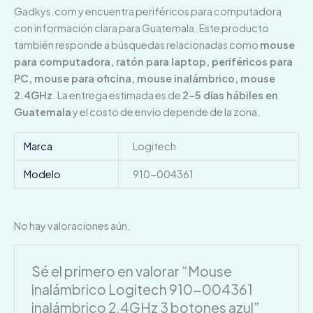
Gadkys.com y encuentra periféricos para computadora
con información clara para Guatemala. Este producto
también responde a búsquedas relacionadas como
mouse
para computadora, ratón para laptop, periféricos para
PC, mouse para oficina, mouse inalámbrico, mouse
2.4GHz
. La entrega estimada es de
2–5 días hábiles en
Guatemala
y el costo de envío depende de la zona.
Marca
Logitech
Modelo
910-004361
No hay valoraciones aún.
Sé el primero en valorar “Mouse
inalámbrico Logitech 910-004361
inalámbrico 2.4GHz 3 botones azul”