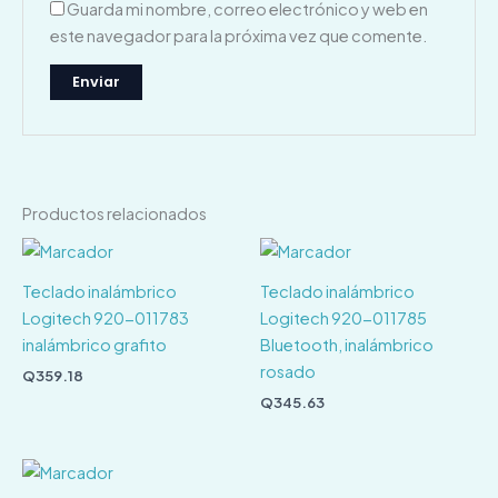
Guarda mi nombre, correo electrónico y web en
este navegador para la próxima vez que comente.
Productos relacionados
Teclado inalámbrico
Teclado inalámbrico
Logitech 920-011783
Logitech 920-011785
inalámbrico grafito
Bluetooth, inalámbrico
rosado
Q
359.18
Q
345.63