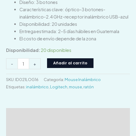
Diseño: 3 botones
Características clave: óptico-3 botones-
inalámbrico-2.4 GHz-receptor inalámbrico USB-azul
Disponibilidad: 20 unidades
Entrega estimada: 2–5 días hábiles en Guatemala
El costo de envío depende de la zona
Disponibilidad:
20 disponibles
Añadir al carrito
-
+
SKU:
ID021LOG16
Categoría:
Mouse Inalámbrico
Etiquetas:
inalámbrico
,
Logitech
,
mouse
,
ratón
Descripción
Información adicional