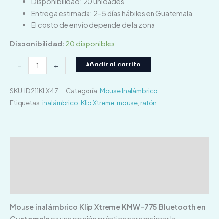
Disponibilidad: 20 unidades
Entrega estimada: 2–5 días hábiles en Guatemala
El costo de envío depende de la zona
Disponibilidad:
20 disponibles
Añadir al carrito
-
+
SKU:
ID211KLX47
Categoría:
Mouse Inalámbrico
Etiquetas:
inalámbrico
,
Klip Xtreme
,
mouse
,
ratón
Descripción
Información adicional
Valoraciones (0)
Mouse inalámbrico Klip Xtreme KMW-775 Bluetooth en
Guatemala
es una opción práctica para mejorar la