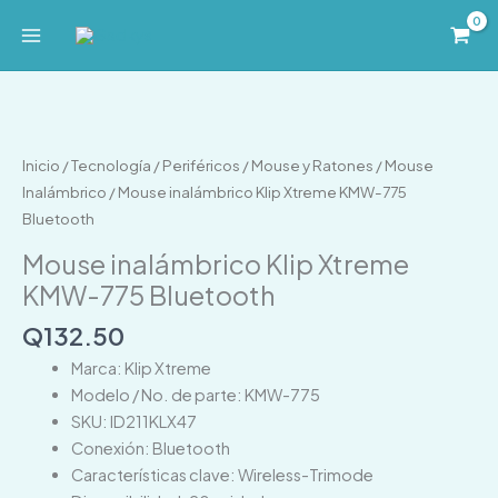
Ir
al
contenido
Mouse
inalámbrico
Klip
Inicio
/
Tecnología
/
Periféricos
/
Mouse y Ratones
/
Mouse
Xtreme
Inalámbrico
/ Mouse inalámbrico Klip Xtreme KMW-775
KMW-
Bluetooth
775
Mouse inalámbrico Klip Xtreme
Bluetooth
KMW-775 Bluetooth
cantidad
Q
132.50
Marca: Klip Xtreme
Modelo / No. de parte: KMW-775
SKU: ID211KLX47
Conexión: Bluetooth
Características clave: Wireless-Trimode