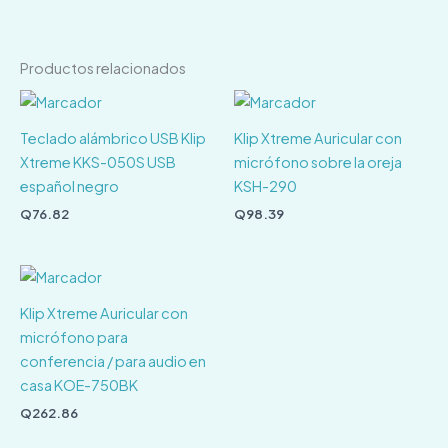
Productos relacionados
Teclado alámbrico USB Klip
Klip Xtreme Auricular con
Xtreme KKS-050S USB
micrófono sobre la oreja
español negro
KSH-290
Q
76.82
Q
98.39
Klip Xtreme Auricular con
micrófono para
conferencia / para audio en
casa KOE-750BK
Q
262.86