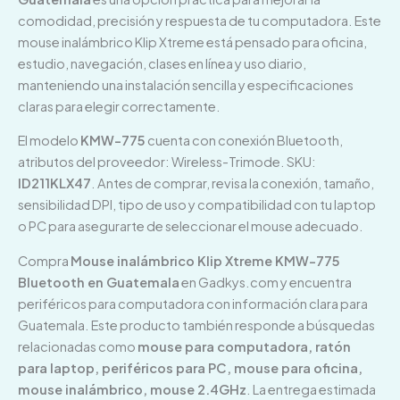
comodidad, precisión y respuesta de tu computadora. Este
mouse inalámbrico Klip Xtreme está pensado para oficina,
estudio, navegación, clases en línea y uso diario,
manteniendo una instalación sencilla y especificaciones
claras para elegir correctamente.
El modelo
KMW-775
cuenta con conexión Bluetooth,
atributos del proveedor: Wireless-Trimode. SKU:
ID211KLX47
. Antes de comprar, revisa la conexión, tamaño,
sensibilidad DPI, tipo de uso y compatibilidad con tu laptop
o PC para asegurarte de seleccionar el mouse adecuado.
Compra
Mouse inalámbrico Klip Xtreme KMW-775
Bluetooth en Guatemala
en Gadkys.com y encuentra
periféricos para computadora con información clara para
Guatemala. Este producto también responde a búsquedas
relacionadas como
mouse para computadora, ratón
para laptop, periféricos para PC, mouse para oficina,
mouse inalámbrico, mouse 2.4GHz
. La entrega estimada