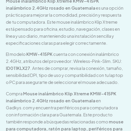
Mouse inalámbrico Klip Xtreme KMW-415PK
inalámbrico 2.4GHz rosado en Guatemala
es una opción
práctica para mejorar la comodidad, precisión y respuesta
de tu computadora. Este mouse inalámbrico Klip Xtreme
está pensado para oficina, estudio, navegación, clases en
línea y uso diario, manteniendo una instalación sencilla y
especificaciones claras para elegir correctamente.
El modelo
KMW-415PK
cuenta con conexión inalámbrico
2.4GHz, atributos del proveedor: Wireless-Pink-Slim. SKU:
ID011KLX27
. Antes de comprar, revisa la conexión, tamaño,
sensibilidad DPI, tipo de uso y compatibilidad con tu laptop
o PC para asegurarte de seleccionar el mouse adecuado.
Compra
Mouse inalámbrico Klip Xtreme KMW-415PK
inalámbrico 2.4GHz rosado en Guatemala
en
Gadkys.com y encuentra periféricos para computadora
con información clara para Guatemala. Este producto
también responde a búsquedas relacionadas como
mouse
para computadora, ratón para laptop, periféricos para