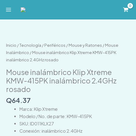
Ir
al
contenido
Mouse
inalámbrico
Klip
Inicio
/
Tecnología
/
Periféricos
/
Mouse y Ratones
/
Mouse
Xtreme
Inalámbrico
/ Mouse inalámbrico Klip Xtreme KMW-415PK
KMW-
inalámbrico 2.4GHz rosado
415PK
Mouse inalámbrico Klip Xtreme
inalámbrico
KMW-415PK inalámbrico 2.4GHz
2.4GHz
rosado
rosado
cantidad
Q
64.37
Marca: Klip Xtreme
Modelo / No. de parte: KMW-415PK
SKU: ID011KLX27
Conexión: inalámbrico 2.4GHz