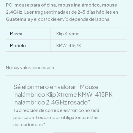
PC, mouse para oficina, mouse inalámbrico, mouse
2.4GHz
. La entrega estimada es de
2–5 días hábiles en
Guatemala
y el costo de envío depende de la zona.
Marca
Klip Xtreme
Modelo
KMW-415PK
No hay valoraciones aún.
Sé el primero en valorar “Mouse
inalámbrico Klip Xtreme KMW-415PK
inalámbrico 2.4GHz rosado”
Tu dirección de correo electrónico no será
publicada.
Los campos obligatorios están
marcados con
*