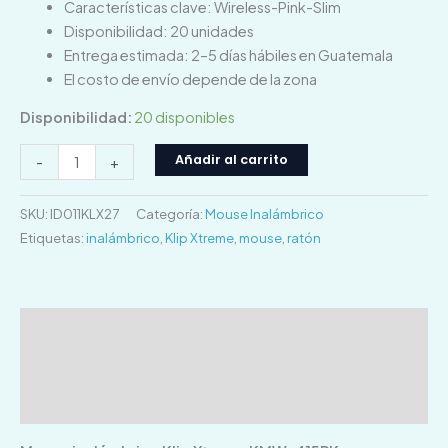
Características clave: Wireless-Pink-Slim
Disponibilidad: 20 unidades
Entrega estimada: 2–5 días hábiles en Guatemala
El costo de envío depende de la zona
Disponibilidad:
20 disponibles
Añadir al carrito
-
+
SKU:
ID011KLX27
Categoría:
Mouse Inalámbrico
Etiquetas:
inalámbrico
,
Klip Xtreme
,
mouse
,
ratón
Descripción
Información adicional
Valoraciones (0)