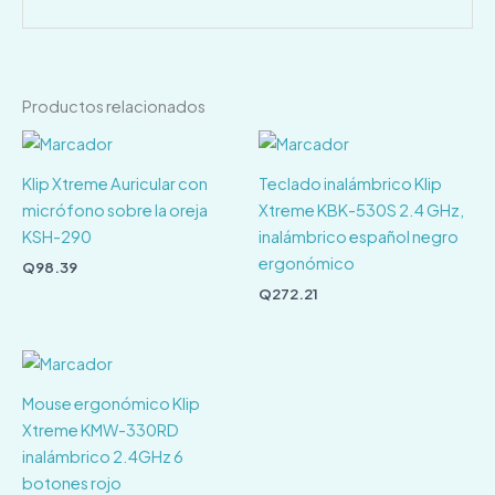
Productos relacionados
Klip Xtreme Auricular con
Teclado inalámbrico Klip
micrófono sobre la oreja
Xtreme KBK-530S 2.4 GHz,
KSH-290
inalámbrico español negro
ergonómico
Q
98.39
Q
272.21
Mouse ergonómico Klip
Xtreme KMW-330RD
inalámbrico 2.4GHz 6
botones rojo