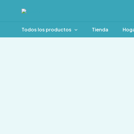
Ir
al
contenido
Todos los productos
Tienda
Hog