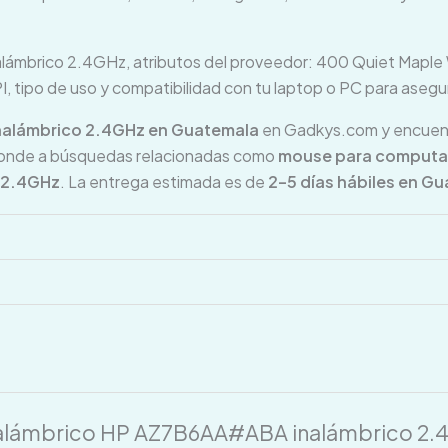
alámbrico 2.4GHz, atributos del proveedor: 400 Quiet Maple
DPI, tipo de uso y compatibilidad con tu laptop o PC para ase
alámbrico 2.4GHz en Guatemala
en Gadkys.com y encuent
ponde a búsquedas relacionadas como
mouse para computado
e 2.4GHz
. La entrega estimada es de
2–5 días hábiles en G
 inalámbrico HP AZ7B6AA#ABA inalámbrico 2.