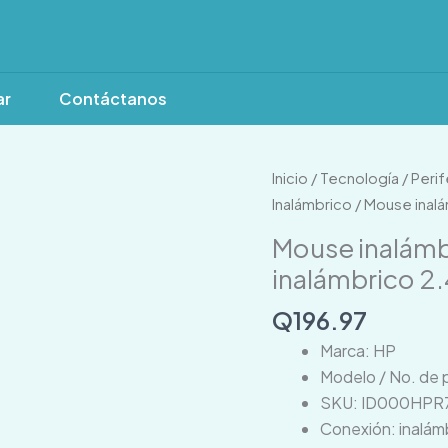
ar
Contáctanos
Mouse
Inicio
/
Tecnología
/
Perif
inalámbrico
Inalámbrico
/ Mouse inal
HP
Mouse inalám
AZ7B6AA#ABA
inalámbrico 2
inalámbrico
2.4GHz
Q
196.97
cantidad
Marca: HP
Modelo / No. de
SKU: ID000HPR
Conexión: inalám