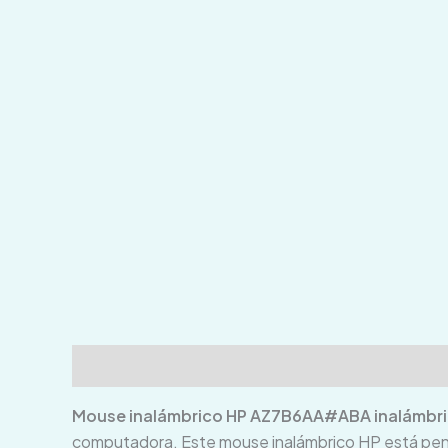
Descripción
Información adicional
Valoraci
Mouse inalámbrico HP AZ7B6AA#ABA inalámbr
computadora. Este mouse inalámbrico HP está pensad