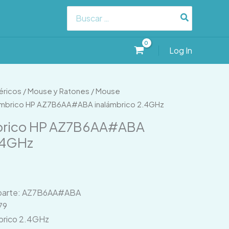
Search
for:
Log In
éricos
/
Mouse y Ratones
/
Mouse
ámbrico HP AZ7B6AA#ABA inalámbrico 2.4GHz
brico HP AZ7B6AA#ABA
.4GHz
 parte: AZ7B6AA#ABA
79
brico 2.4GHz