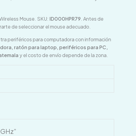
 Wireless Mouse. SKU:
ID000HPR79
. Antes de
gurarte de seleccionar el mouse adecuado.
ra periféricos para computadora con información
ra, ratón para laptop, periféricos para PC,
uatemala
y el costo de envío depende de la zona.
4GHz”