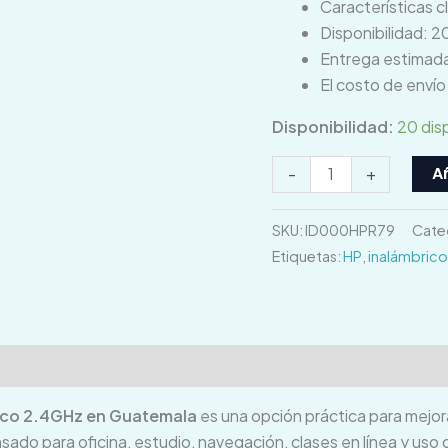
Características 
Disponibilidad: 2
Entrega estimada
El costo de enví
Disponibilidad:
20 dis
Añ
-
+
SKU:
ID000HPR79
Cate
Etiquetas:
HP
,
inalámbrico
ones (0)
ico 2.4GHz en Guatemala
es una opción práctica para mejor
o para oficina, estudio, navegación, clases en línea y uso di