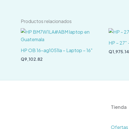
Productos relacionados
HP – 27″ 
HP OB 16-ag1051la – Laptop – 16″
Q
1,975.14
Q
9,102.82
Tienda
Ofertas