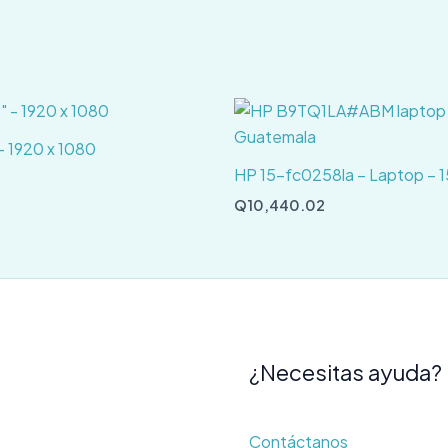
– 1920 x 1080
HP 15-fc0258la – Laptop – 1
Q
10,440.02
¿Necesitas ayuda?
Contáctanos