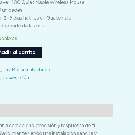
clave: 400 Quiet Maple Wireless Mouse
0 unidades
: 2–5 días hábiles en Guatemala
o depende de la zona
ponibles
adir al carrito
goría:
Mouse Inalámbrico
,
mouse
,
ratón
ar la comodidad, precisión y respuesta de tu
ario, manteniendo una instalación sencilla y