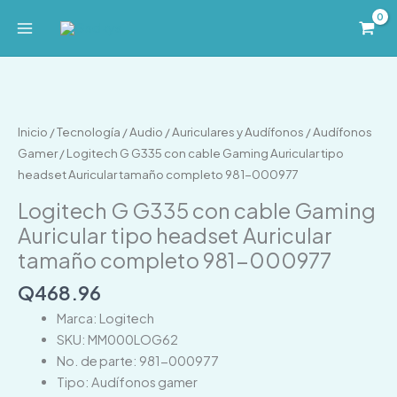
Ir
al
contenido
Logitech
G
G335
Inicio
/
Tecnología
/
Audio
/
Auriculares y Audífonos
/
Audífonos
con
Gamer
/ Logitech G G335 con cable Gaming Auricular tipo
cable
headset Auricular tamaño completo 981-000977
Gaming
Logitech G G335 con cable Gaming
Auricular
Auricular tipo headset Auricular
tipo
tamaño completo 981-000977
headset
Auricular
Q
468.96
tamaño
Marca: Logitech
completo
SKU: MM000LOG62
981-
No. de parte: 981-000977
000977
Tipo: Audífonos gamer
cantidad