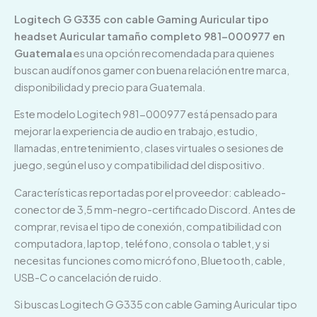
Logitech G G335 con cable Gaming Auricular tipo
headset Auricular tamaño completo 981-000977 en
Guatemala
es una opción recomendada para quienes
buscan audífonos gamer con buena relación entre marca,
disponibilidad y precio para Guatemala.
Este modelo Logitech 981-000977 está pensado para
mejorar la experiencia de audio en trabajo, estudio,
llamadas, entretenimiento, clases virtuales o sesiones de
juego, según el uso y compatibilidad del dispositivo.
Características reportadas por el proveedor: cableado-
conector de 3,5 mm-negro-certificado Discord. Antes de
comprar, revisa el tipo de conexión, compatibilidad con
computadora, laptop, teléfono, consola o tablet, y si
necesitas funciones como micrófono, Bluetooth, cable,
USB-C o cancelación de ruido.
Si buscas Logitech G G335 con cable Gaming Auricular tipo