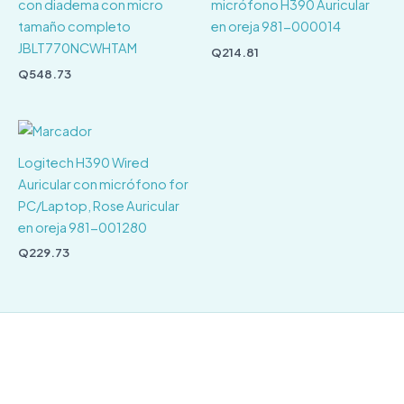
con diadema con micro
micrófono H390 Auricular
tamaño completo
en oreja 981-000014
JBLT770NCWHTAM
Q
214.81
Q
548.73
Logitech H390 Wired
Auricular con micrófono for
PC/Laptop, Rose Auricular
en oreja 981-001280
Q
229.73