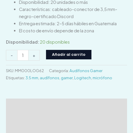
Disponibilidad: 20 unidades o más
Características: cableado-conector de 3,5 mm-
negro-certificado Discord
Entrega estimada: 2–5 días hábiles en Guatemala
El costo de envío depende de la zona
Disponibilidad:
20 disponibles
Añadir al carrito
-
+
SKU:
MM000LOG62
Categoría:
Audífonos Gamer
Etiquetas:
3.5 mm
,
audífonos
,
gamer
,
Logitech
,
micrófono
Descripción
Información adicional
Valoraciones (0)