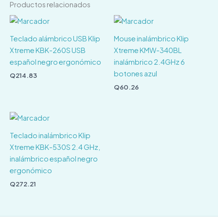
Productos relacionados
Teclado alámbrico USB Klip
Mouse inalámbrico Klip
Xtreme KBK-260S USB
Xtreme KMW-340BL
español negro ergonómico
inalámbrico 2.4GHz 6
botones azul
Q
214.83
Q
60.26
Teclado inalámbrico Klip
Xtreme KBK-530S 2.4 GHz,
inalámbrico español negro
ergonómico
Q
272.21