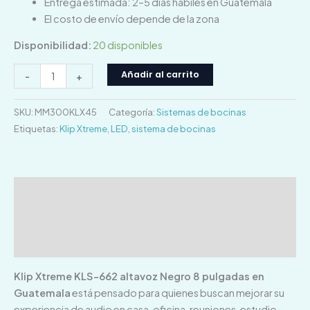
Entrega estimada: 2–5 días hábiles en Guatemala
El costo de envío depende de la zona
Disponibilidad:
20 disponibles
Añadir al carrito
-
+
SKU:
MM300KLX45
Categoría:
Sistemas de bocinas
Etiquetas:
Klip Xtreme
,
LED
,
sistema de bocinas
Descripción
Información adicional
Valoraciones (0)
Klip Xtreme KLS-662 altavoz Negro 8 pulgadas en
Guatemala
está pensado para quienes buscan mejorar su
experiencia de audio en casa, oficina, reuniones, estudio,