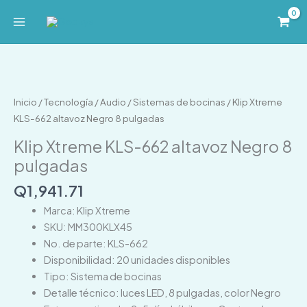
Ir
al
contenido
Klip
Xtreme
KLS-
Inicio
/
Tecnología
/
Audio
/
Sistemas de bocinas
/ Klip Xtreme
662
KLS-662 altavoz Negro 8 pulgadas
altavoz
Klip Xtreme KLS-662 altavoz Negro 8
Negro
pulgadas
8
pulgadas
Q
1,941.71
cantidad
Marca: Klip Xtreme
SKU: MM300KLX45
No. de parte: KLS-662
Disponibilidad: 20 unidades disponibles
Tipo: Sistema de bocinas
Detalle técnico: luces LED, 8 pulgadas, color Negro