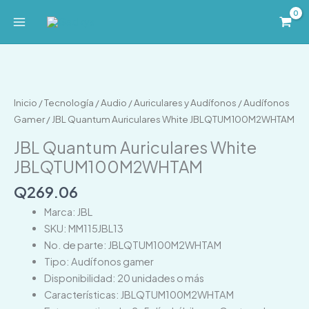
Ir
al
contenido
JBL
Quantum
Auriculares
Inicio
/
Tecnología
/
Audio
/
Auriculares y Audífonos
/
Audífonos
White
Gamer
/ JBL Quantum Auriculares White JBLQTUM100M2WHTAM
JBLQTUM100M2WHTAM
JBL Quantum Auriculares White
cantidad
JBLQTUM100M2WHTAM
Q
269.06
Marca: JBL
SKU: MM115JBL13
No. de parte: JBLQTUM100M2WHTAM
Tipo: Audífonos gamer
Disponibilidad: 20 unidades o más
Características: JBLQTUM100M2WHTAM