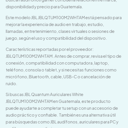
disponibilidad y precio para Guatemala.
Este modelo JBL JBLQTUM100M2WHTAM está pensado para
mejorar la experiencia de audio en trabajo, estudio,
llamadas, entretenimiento, clases virtuales o sesiones de
juego, según el uso y compatibilidad del dispositivo.
Características reportadas por el proveedor:
JBLQTUM100M2WHTAM. Antes de comprar, revisa el tipo de
conexión, compatibilidad con computadora, laptop,
teléfono, consola o tablet, y si necesitas funciones como
micrófono, Bluetooth, cable, USB-C o cancelación de
ruido.
Si buscas JBL Quantum Auriculares White
JBLQTUM100M2WHTAM en Guatemala, este producto
puede ayudarte a completar tu setup con un accesorio de
audio práctico y confiable. También es una alternativa útil
para búsquedas como JBL audífonos, auriculares para PC y