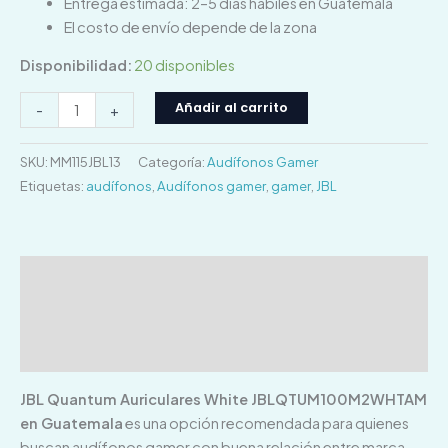
Entrega estimada: 2–5 días hábiles en Guatemala
El costo de envío depende de la zona
Disponibilidad:
20 disponibles
Añadir al carrito
-
+
SKU:
MM115JBL13
Categoría:
Audífonos Gamer
Etiquetas:
audífonos
,
Audífonos gamer
,
gamer
,
JBL
Descripción
Información adicional
Valoraciones (0)
JBL Quantum Auriculares White JBLQTUM100M2WHTAM
en Guatemala
es una opción recomendada para quienes
buscan audífonos gamer con buena relación entre marca,