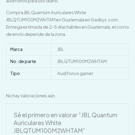
audífonos para uso diario.
Compra JBL Quantum Auriculares White
JBLQTUM100M2WHTAM en Guatemala en Gadkys.com.
Entrega estimada de 2–5 días hábiles en Guatemala; el costo
de envío depende de la zona.
Marca
JBL
No. de parte
JBLQTUM100M2WHTAM
Tipo
Audífonos gamer
No hay valoraciones aún.
Sé el primero en valorar “JBL Quantum
Auriculares White
JBLQTUM100M2WHTAM”