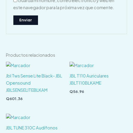
Guarda mi nombre, correo electrónico y web en
este navegador para la próxima vez que comente.
Productos relacionados
Jbl Tws Sense Lite Black- JBL
JBL T110 Auriculares
Opensound
JBLT110BLKAME
JBLSENSELITEBLKAM
Q
56.96
Q
601.36
JBL TUNE 310C Audífonos