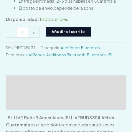
Entrega estimada: 2–5 días hábiles en Guatemala
El costo de envío depende de la zona
Disponibilidad:
13 disponibles
Añadir al carrito
-
+
SKU:
MM111JBL37
Categoría:
Audífonos Bluetooth
Etiquetas:
audífonos
,
Audífonos Bluetooth
,
Bluetooth
,
JBL
Descripción
Información adicional
Valoraciones (0)
JBL LIVE Buds 3 Auriculares JBLLIVEBUDS3SILAM en
Guatemala
es una opción recomendada para quienes
buscan audífonos bluetooth con buena relación entre