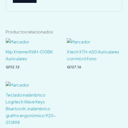
Productos relacionados
Klip Xtreme KWH-010BK
Xtech XTH-650 Auriculares
Auriculares
con micrófono
Q
112.12
Q
127.16
Teclado inalámbrico
Logitech Wave Keys
Bluetooth, inalámbrico
grafito ergonómico 920-
011898