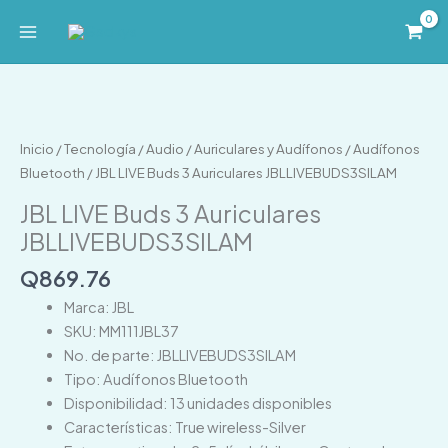
Ir
al
contenido
JBL
LIVE
Buds
Inicio
/
Tecnología
/
Audio
/
Auriculares y Audífonos
/
Audífonos
3
Bluetooth
/ JBL LIVE Buds 3 Auriculares JBLLIVEBUDS3SILAM
Auriculares
JBL LIVE Buds 3 Auriculares
JBLLIVEBUDS3SILAM
JBLLIVEBUDS3SILAM
cantidad
Q
869.76
Marca: JBL
SKU: MM111JBL37
No. de parte: JBLLIVEBUDS3SILAM
Tipo: Audífonos Bluetooth
Disponibilidad: 13 unidades disponibles
Características: True wireless-Silver