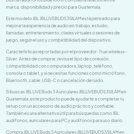
marca, disponibilidad y precio para Guatemala.
Este modelo JBL JBLLIVEBUDS3SILAM está pensado para
mejorar la experiencia de audio en trabajo, estudio,
llamadas, entretenimiento, clases virtuales o sesiones de
juego, según el uso y compatibilidad del dispositivo.
Características reportadas por el proveedor: True wireless-
Silver. Antes de comprar, revisa el tipo de conexión,
compatibilidad con computadora, laptop, teléfono,
consola o tablet, y si necesitas funciones como micrófono,
Bluetooth, cable, USB-C o cancelación de ruido.
Si buscas JBL LIVE Buds 3 Auriculares JBLLIVEBUDS3SILAM en
Guatemala, este producto puede ayudarte a completar tu
setup con un accesorio de audio práctico y confiable.
También es una alternativa útil para búsquedas como JBL
audífonos, auriculares para PC y audífonos para uso diario.
Compra JBL LIVE Buds 3 Auriculares JBLLIVEBUDS3SILAM en