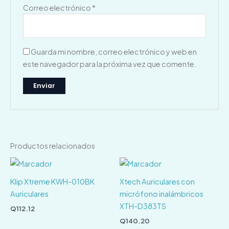
Correo electrónico
*
Guarda mi nombre, correo electrónico y web en
este navegador para la próxima vez que comente.
Productos relacionados
Klip Xtreme KWH-010BK
Xtech Auriculares con
Auriculares
micrófono inalámbricos
XTH-D383TS
Q
112.12
Q
140.20