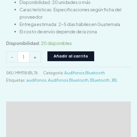
Disponibilidad: 20 unidades o más
Características: Especificaciones según ficha del
proveedor
Entrega estimada: 2–5 días hábiles en Guatemala
El costo de envío depende de la zona
Disponibilidad:
20 disponibles
Añadir al carrito
-
+
SKU:
MM118JBL76
Categoría:
Audífonos Bluetooth
Etiquetas:
audífonos
,
Audífonos Bluetooth
,
Bluetooth
,
JBL
Descripción
Información adicional
Valoraciones (0)