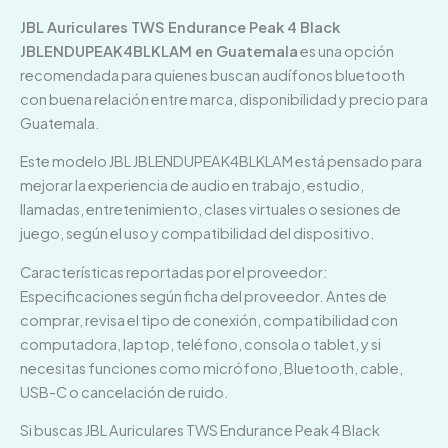
JBL Auriculares TWS Endurance Peak 4 Black
JBLENDUPEAK4BLKLAM en Guatemala
es una opción
recomendada para quienes buscan audífonos bluetooth
con buena relación entre marca, disponibilidad y precio para
Guatemala.
Este modelo JBL JBLENDUPEAK4BLKLAM está pensado para
mejorar la experiencia de audio en trabajo, estudio,
llamadas, entretenimiento, clases virtuales o sesiones de
juego, según el uso y compatibilidad del dispositivo.
Características reportadas por el proveedor:
Especificaciones según ficha del proveedor. Antes de
comprar, revisa el tipo de conexión, compatibilidad con
computadora, laptop, teléfono, consola o tablet, y si
necesitas funciones como micrófono, Bluetooth, cable,
USB-C o cancelación de ruido.
Si buscas JBL Auriculares TWS Endurance Peak 4 Black