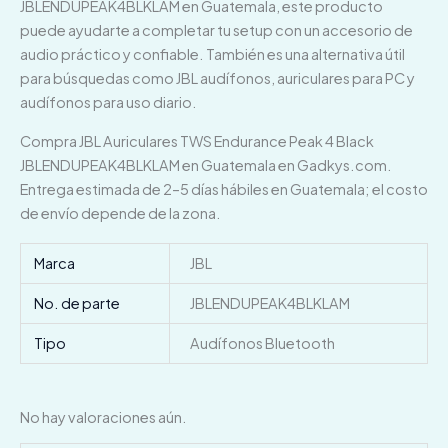
JBLENDUPEAK4BLKLAM en Guatemala, este producto
puede ayudarte a completar tu setup con un accesorio de
audio práctico y confiable. También es una alternativa útil
para búsquedas como JBL audífonos, auriculares para PC y
audífonos para uso diario.
Compra JBL Auriculares TWS Endurance Peak 4 Black
JBLENDUPEAK4BLKLAM en Guatemala en Gadkys.com.
Entrega estimada de 2–5 días hábiles en Guatemala; el costo
de envío depende de la zona.
Marca
JBL
No. de parte
JBLENDUPEAK4BLKLAM
Tipo
Audífonos Bluetooth
No hay valoraciones aún.