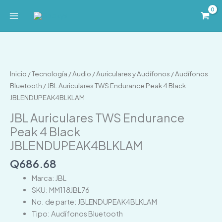
Ir
al
contenido
JBL
Auriculares
TWS
Inicio
/
Tecnología
/
Audio
/
Auriculares y Audífonos
/
Audífonos
Endurance
Bluetooth
/ JBL Auriculares TWS Endurance Peak 4 Black
Peak
JBLENDUPEAK4BLKLAM
4
JBL Auriculares TWS Endurance
Black
Peak 4 Black
JBLENDUPEAK4BLKLAM
JBLENDUPEAK4BLKLAM
cantidad
Q
686.68
Marca: JBL
SKU: MM118JBL76
No. de parte: JBLENDUPEAK4BLKLAM
Tipo: Audífonos Bluetooth