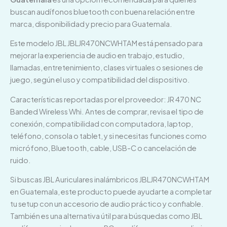
buscan audífonos bluetooth con buena relación entre
marca, disponibilidad y precio para Guatemala.
Este modelo JBL JBLJR470NCWHTAM está pensado para
mejorar la experiencia de audio en trabajo, estudio,
llamadas, entretenimiento, clases virtuales o sesiones de
juego, según el uso y compatibilidad del dispositivo.
Características reportadas por el proveedor: JR 470 NC
Banded Wireless Whi. Antes de comprar, revisa el tipo de
conexión, compatibilidad con computadora, laptop,
teléfono, consola o tablet, y si necesitas funciones como
micrófono, Bluetooth, cable, USB-C o cancelación de
ruido.
Si buscas JBL Auriculares inalámbricos JBLJR470NCWHTAM
en Guatemala, este producto puede ayudarte a completar
tu setup con un accesorio de audio práctico y confiable.
También es una alternativa útil para búsquedas como JBL