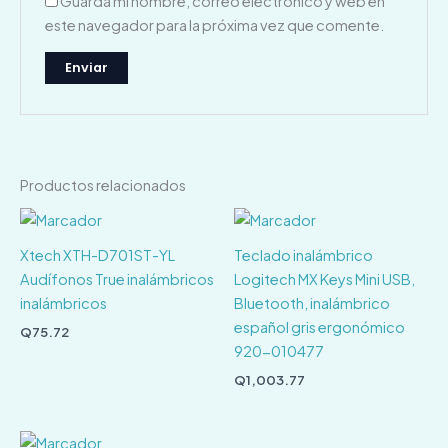
Guarda mi nombre, correo electrónico y web en
este navegador para la próxima vez que comente.
Productos relacionados
Xtech XTH-D701ST-YL
Teclado inalámbrico
Audífonos True inalámbricos
Logitech MX Keys Mini USB,
inalámbricos
Bluetooth, inalámbrico
español gris ergonómico
Q
75.72
920-010477
Q
1,003.77