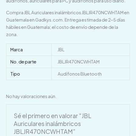
audífonos, auriculares para PC y audífonos para uso diario.
Compra JBL Auriculares inalámbricos JBLJR470NCWHTAM en
Guatemala en Gadkys.com. Entrega estimada de 2–5 días
hábiles en Guatemala; el costo de envío depende de la
zona.
Marca
JBL
No. de parte
JBLJR470NCWHTAM
Tipo
Audífonos Bluetooth
No hay valoraciones aún.
Sé el primero en valorar “JBL
Auriculares inalámbricos
JBLJR470NCWHTAM”