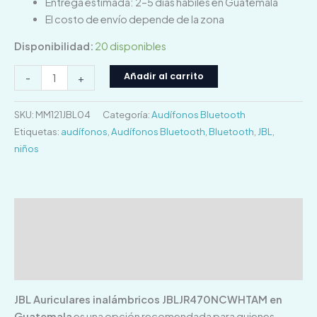
Entrega estimada: 2–5 días hábiles en Guatemala
El costo de envío depende de la zona
Disponibilidad:
20 disponibles
Añadir al carrito
-
+
SKU:
MM121JBL04
Categoría:
Audífonos Bluetooth
Etiquetas:
audífonos
,
Audífonos Bluetooth
,
Bluetooth
,
JBL
,
niños
Descripción
Información adicional
Valoraciones (0)
JBL Auriculares inalámbricos JBLJR470NCWHTAM en
Guatemala
es una opción recomendada para quienes