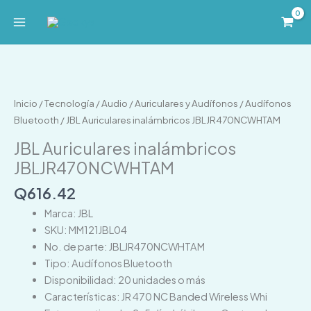
Ir
al
contenido
JBL
Auriculares
inalámbricos
Inicio
/
Tecnología
/
Audio
/
Auriculares y Audífonos
/
Audífonos
JBLJR470NCWHTAM
Bluetooth
/ JBL Auriculares inalámbricos JBLJR470NCWHTAM
cantidad
JBL Auriculares inalámbricos
JBLJR470NCWHTAM
Q
616.42
Marca: JBL
SKU: MM121JBL04
No. de parte: JBLJR470NCWHTAM
Tipo: Audífonos Bluetooth
Disponibilidad: 20 unidades o más
Características: JR 470 NC Banded Wireless Whi