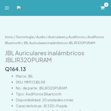
Ir
al
contenido
JBL
Auriculares
inalámbricos
Inicio
/
Tecnología
/
Audio
/
Auriculares y Audífonos
/
Audífonos
JBLJR320PURAM
Bluetooth
/ JBL Auriculares inalámbricos JBLJR320PURAM
cantidad
JBL Auriculares inalámbricos
JBLJR320PURAM
Q
164.13
Marca: JBL
SKU: MM113JBL98
No. de parte: JBLJR320PURAM
Tipo: Audífonos Bluetooth
Disponibilidad: 20 unidades o más
Características: JR 320-Purple