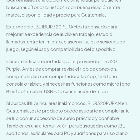
buscan audífonos bluetooth con buena relación entre
marca, disponibilidad y precio para Guatemala.
Este modelo JBL JBLJR320PURAM está pensado para
mejorar la experiencia de audio en trabajo, estudio,
llamadas, entretenimiento, clases virtuales o sesiones de
juego, según el uso y compatibilidad del dispositivo.
Características reportadas por el proveedor: JR 320-
Purple. Antes de comprar, revisa el tipo de conexión,
compatibilidad con computadora, laptop, teléfono,
consola o tablet, y si necesitas funciones como micrófono,
Bluetooth, cable, USB-C o cancelación de ruido.
Si buscas JBL Auriculares inalámbricos JBLJR320PURAM en
Guatemala, este producto puede ayudarte a completar tu
setup con un accesorio de audio práctico y confiable.
También es una alternativa útil para búsquedas como JBL
audífonos, auriculares para PC y audífonos para uso diario.