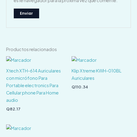
este navegador para la próxima vez que comente.
Productos relacionados
Xtech XTH-614 Auriculares
Klip Xtreme KWH-010BL
con micrófono Para
Auriculares
Portable electronics Para
Q
110.34
Cellular phone Para Home
audio
Q
82.17