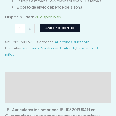
Entrega estimada: 2–5 días hábiles en Guatemala
El costo de envío depende de la zona
Disponibilidad:
20 disponibles
Añadir al carrito
-
+
SKU:
MM113JBL98
Categoría:
Audífonos Bluetooth
Etiquetas:
audífonos
,
Audífonos Bluetooth
,
Bluetooth
,
JBL
,
niños
Descripción
Información adicional
Valoraciones (0)
JBL Auriculares inalámbricos JBLJR320PURAM en
Guatemala
es una opción recomendada para quienes