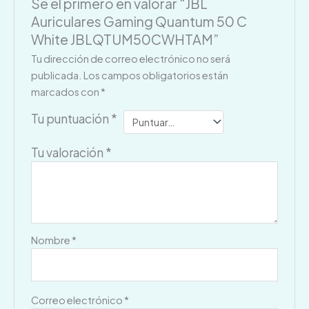
Sé el primero en valorar “JBL
Auriculares Gaming Quantum 50 C
White JBLQTUM50CWHTAM”
Tu dirección de correo electrónico no será
publicada.
Los campos obligatorios están
marcados con
*
Tu puntuación
*
Tu valoración
*
Nombre
*
Correo electrónico
*