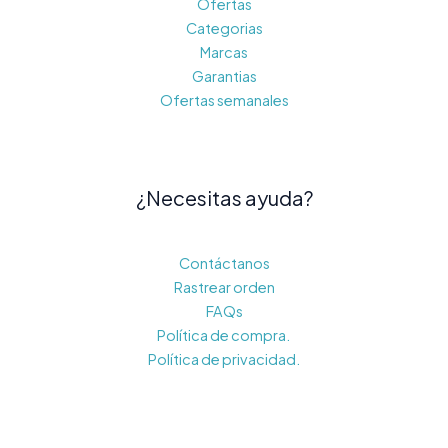
Ofertas
Categorias
Marcas
Garantias
Ofertas semanales
¿Necesitas ayuda?
Contáctanos
Rastrear orden
FAQs
Política de compra.
Política de privacidad.