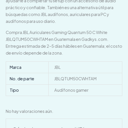
ayudarte a completar tu setup con un accesorio de audio
práctico y confiable. También es una alternativa útil para
búsquedas como JBL audífonos, auriculares para PC y
audífonos para uso diario.
Compra JBL Auriculares Gaming Quantum 50 C White
JBLQTUM50CWHTAM en Guatemala en Gadkys.com.
Entrega estimada de 2–5 días hábiles en Guatemala; el costo
de envío depende de la zona.
Marca
JBL
No. de parte
JBLQTUM50CWHTAM
Tipo
Audífonos gamer
No hay valoraciones aún.