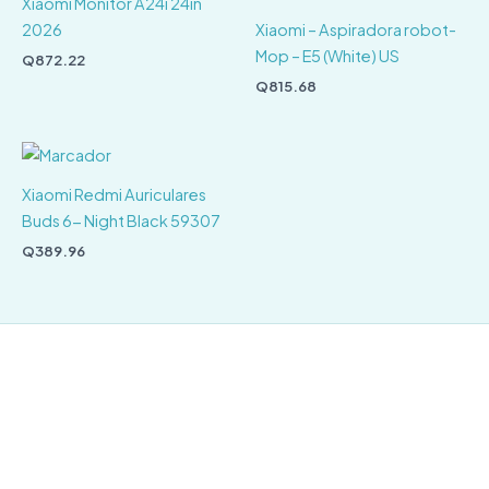
Xiaomi Monitor A24i 24in
2026
Xiaomi – Aspiradora robot-
Mop – E5 (White) US
Q
872.22
Q
815.68
Xiaomi Redmi Auriculares
Buds 6- Night Black 59307
Q
389.96