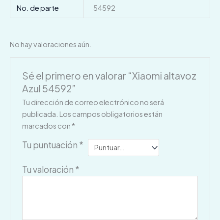
No. de parte
54592
No hay valoraciones aún.
Sé el primero en valorar “Xiaomi altavoz
Azul 54592”
Tu dirección de correo electrónico no será
publicada.
Los campos obligatorios están
marcados con
*
Tu puntuación
*
Tu valoración
*