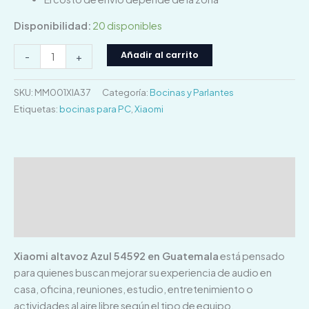
Disponibilidad:
20 disponibles
Añadir al carrito
-
+
SKU:
MM001XIA37
Categoría:
Bocinas y Parlantes
Etiquetas:
bocinas para PC
,
Xiaomi
Descripción
Información adicional
Valoraciones (0)
Xiaomi altavoz Azul 54592 en Guatemala
está pensado
para quienes buscan mejorar su experiencia de audio en
casa, oficina, reuniones, estudio, entretenimiento o
actividades al aire libre según el tipo de equipo.