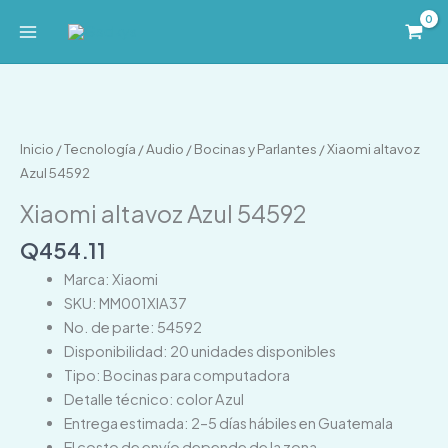
Ir
al
contenido
Xiaomi
altavoz
Azul
Inicio
/
Tecnología
/
Audio
/
Bocinas y Parlantes
/ Xiaomi altavoz
54592
Azul 54592
cantidad
Xiaomi altavoz Azul 54592
Q
454.11
Marca: Xiaomi
SKU: MM001XIA37
No. de parte: 54592
Disponibilidad: 20 unidades disponibles
Tipo: Bocinas para computadora
Detalle técnico: color Azul
Entrega estimada: 2–5 días hábiles en Guatemala
El costo de envío depende de la zona