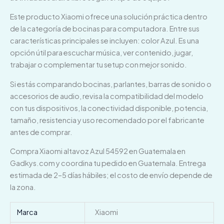
Este producto Xiaomi ofrece una solución práctica dentro
de la categoría de bocinas para computadora. Entre sus
características principales se incluyen: color Azul. Es una
opción útil para escuchar música, ver contenido, jugar,
trabajar o complementar tu setup con mejor sonido.
Si estás comparando bocinas, parlantes, barras de sonido o
accesorios de audio, revisa la compatibilidad del modelo
con tus dispositivos, la conectividad disponible, potencia,
tamaño, resistencia y uso recomendado por el fabricante
antes de comprar.
Compra Xiaomi altavoz Azul 54592 en Guatemala en
Gadkys.com y coordina tu pedido en Guatemala. Entrega
estimada de 2–5 días hábiles; el costo de envío depende de
la zona.
Marca
Xiaomi