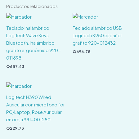
Productos relacionados
Teclado inalámbrico
Teclado alámbrico USB
Logitech Wave Keys
Logitech K950 español
Bluetooth, inalámbrico
grafito 920-012432
grafito ergonómico 920-
Q
696.78
011898
Q
687.43
Logitech H390 Wired
Auricular con micrófono for
PC/Laptop, Rose Auricular
en oreja 981-001280
Q
229.73