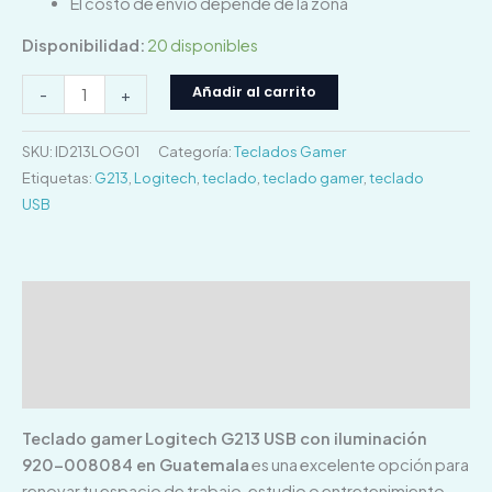
El costo de envío depende de la zona
Disponibilidad:
20 disponibles
Añadir al carrito
-
+
SKU:
ID213LOG01
Categoría:
Teclados Gamer
Etiquetas:
G213
,
Logitech
,
teclado
,
teclado gamer
,
teclado
USB
Descripción
Información adicional
Valoraciones (0)
Teclado gamer Logitech G213 USB con iluminación
920-008084 en Guatemala
es una excelente opción para
renovar tu espacio de trabajo, estudio o entretenimiento