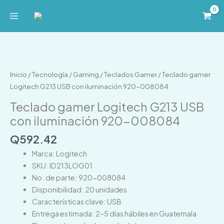
Ir
al
contenido
Teclado
gamer
Logitech
Inicio
/
Tecnología
/
Gaming
/
Teclados Gamer
/ Teclado gamer
G213
Logitech G213 USB con iluminación 920-008084
USB
Teclado gamer Logitech G213 USB
con
con iluminación 920-008084
iluminación
920-
Q
592.42
008084
Marca: Logitech
cantidad
SKU: ID213LOG01
No. de parte: 920-008084
Disponibilidad: 20 unidades
Características clave: USB
Entrega estimada: 2–5 días hábiles en Guatemala