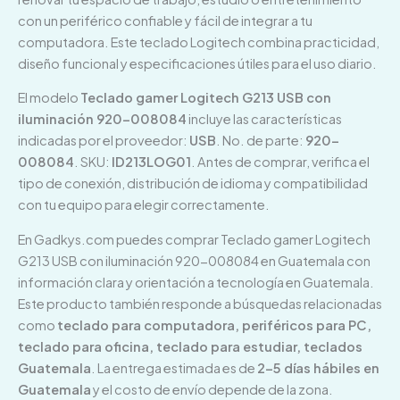
con un periférico confiable y fácil de integrar a tu
computadora. Este teclado Logitech combina practicidad,
diseño funcional y especificaciones útiles para el uso diario.
El modelo
Teclado gamer Logitech G213 USB con
iluminación 920-008084
incluye las características
indicadas por el proveedor:
USB
. No. de parte:
920-
008084
. SKU:
ID213LOG01
. Antes de comprar, verifica el
tipo de conexión, distribución de idioma y compatibilidad
con tu equipo para elegir correctamente.
En Gadkys.com puedes comprar Teclado gamer Logitech
G213 USB con iluminación 920-008084 en Guatemala con
información clara y orientación a tecnología en Guatemala.
Este producto también responde a búsquedas relacionadas
como
teclado para computadora, periféricos para PC,
teclado para oficina, teclado para estudiar, teclados
Guatemala
. La entrega estimada es de
2–5 días hábiles en
Guatemala
y el costo de envío depende de la zona.