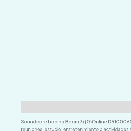
Descripción
Información adicional
Valoraci
Soundcore bocina Boom 3i (0)Online D510006
reuniones, estudio, entretenimiento o actividades al