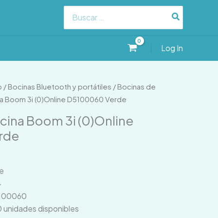
Search
for:
Log In
o
/
Bocinas Bluetooth y portátiles
/
Bocinas de
a Boom 3i (0)Online D5100060 Verde
ina Boom 3i (0)Online
rde
e
4
5100060
0 unidades disponibles