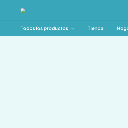
Ir
al
contenido
Todos los productos
Tienda
Hog