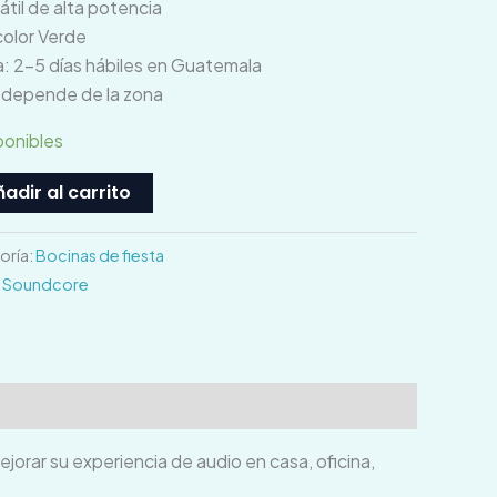
átil de alta potencia
color Verde
: 2–5 días hábiles en Guatemala
o depende de la zona
ponibles
adir al carrito
oría:
Bocinas de fiesta
,
Soundcore
orar su experiencia de audio en casa, oficina,