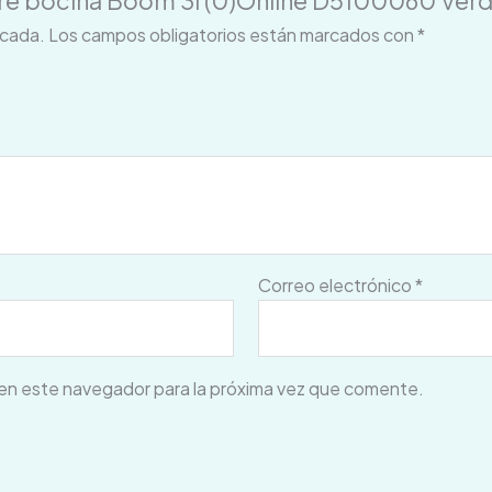
ore bocina Boom 3i (0)Online D5100060 Ver
icada.
Los campos obligatorios están marcados con
*
Correo electrónico
*
en este navegador para la próxima vez que comente.