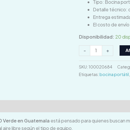
Tipo: Bocina port
Detalle técnico: 
Entrega estimada
El costo de enví
Disponibilidad:
20 dis
Añ
-
+
SKU:
100020684
Categ
Etiquetas:
bocina portátil
ones (0)
0 Verde en Guatemala
está pensado para quienes buscan mej
 aire libre según el tipo de equipo.