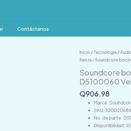
ar
Contáctanos
Soundcore
Inicio
/
Tecnología
/
Audi
bocina
fiesta
/ Soundcore bocin
Boom
Soundcore boc
3i
D5100060 Ve
(0)Online
D5100060
Q
906.98
Verde
Marca: Soundcor
cantidad
SKU: 10002068
No. de parte: D
Disponibilidad: 2