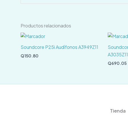
Productos relacionados
Soundcore P25i Audífonos A3949Z11
Soundcor
A3035Z11
Q
150.80
Q
690.05
Tienda