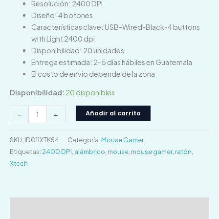
Resolución: 2400 DPI
Diseño: 4 botones
Características clave: USB-Wired-Black-4 buttons
with Light 2400 dpi
Disponibilidad: 20 unidades
Entrega estimada: 2–5 días hábiles en Guatemala
El costo de envío depende de la zona
Disponibilidad:
20 disponibles
Añadir al carrito
-
+
SKU:
ID011XTK54
Categoría:
Mouse Gamer
Etiquetas:
2400 DPI
,
alámbrico
,
mouse
,
mouse gamer
,
ratón
,
Xtech
Descripción