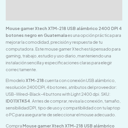
Información adicional
Valoraciones (0)
Mouse gamer Xtech XTM-218 USB alámbrico 2400 DPI 4
botones negro en Guatemala
es una opción práctica para
mejorar la comodidad, precisión y respuesta de tu
computadora. Este mouse gamer Xtech está pensado para
gaming, trabajo, estudio y uso diario, manteniendo una
instalación sencilla y especificaciones claras para elegir
correctamente.
El modelo
XTM-218
cuenta con conexión USB alámbrico,
resolución 2400 DPI, 4 botones, atributos del proveedor:
USB-Wired-Black-4 buttons with Light 2400 dpi. SKU:
ID011XTK54
. Antes de comprar, revisa la conexión, tamaño,
sensibilidad DPI, tipo de uso y compatibilidad con tu laptop
o PC para asegurarte de seleccionar el mouse adecuado.
Compra
Mouse gamer Xtech XTM-218 USB alámbrico