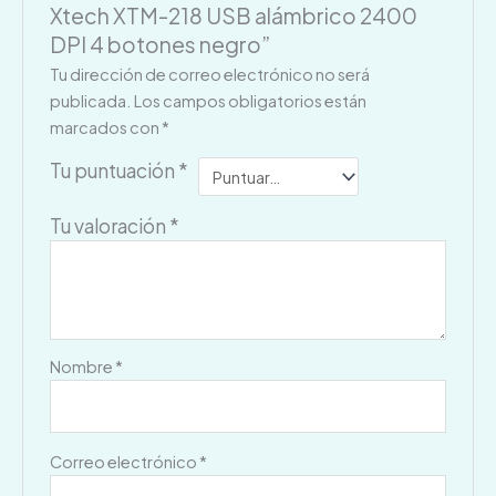
Xtech XTM-218 USB alámbrico 2400
DPI 4 botones negro”
Tu dirección de correo electrónico no será
publicada.
Los campos obligatorios están
marcados con
*
Tu puntuación
*
Tu valoración
*
Nombre
*
Correo electrónico
*