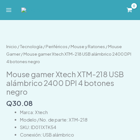
Ir
al
contenido
Mouse
gamer
Xtech
Inicio
/
Tecnología
/
Periféricos
/
Mouse y Ratones
/
Mouse
XTM-
Gamer
/ Mouse gamer Xtech XTM-218 USB alámbrico 2400 DPI
218
4 botones negro
USB
Mouse gamer Xtech XTM-218 USB
alámbrico
alámbrico 2400 DPI 4 botones
2400
negro
DPI
4
Q
30.08
botones
Marca: Xtech
negro
Modelo / No. de parte: XTM-218
cantidad
SKU: ID011XTK54
Conexión: USB alámbrico