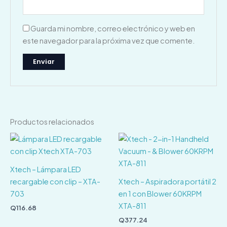
Guarda mi nombre, correo electrónico y web en
este navegador para la próxima vez que comente.
Productos relacionados
Xtech – Lámpara LED
recargable con clip – XTA-
Xtech – Aspiradora portátil 2
703
en 1 con Blower 60KRPM
XTA-811
Q
116.68
Q
377.24