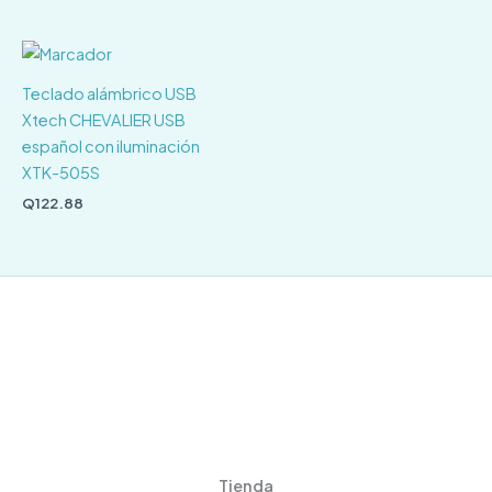
Teclado alámbrico USB
Xtech CHEVALIER USB
español con iluminación
XTK-505S
Q
122.88
Tienda