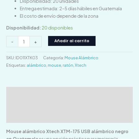
Disponibilidad: 20 unidades
Entrega estimada: 2–5 días hábiles en Guatemala
El costo de envío depende de la zona
Disponibilidad:
20 disponibles
Añadir al carrito
-
+
SKU:
ID011XTK03
Categoría:
Mouse Alámbrico
Etiquetas:
alámbrico
,
mouse
,
ratón
,
Xtech
Descripción
Información adicional
Valoraciones (0)
Mouse alámbrico Xtech XTM-175 USB alámbrico negro
en Guatemala
es una opción práctica para mejorar la