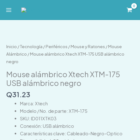
Ir
al
contenido
Mouse
alámbrico
Xtech
Inicio
/
Tecnología
/
Periféricos
/
Mouse y Ratones
/
Mouse
XTM-
Alámbrico
/ Mouse alámbrico Xtech XTM-175 USB alámbrico
175
negro
USB
Mouse alámbrico Xtech XTM-175
alámbrico
USB alámbrico negro
negro
cantidad
Q
31.23
Marca: Xtech
Modelo / No. de parte: XTM-175
SKU: ID011XTK03
Conexión: USB alámbrico
Características clave: Cableado-Negro-Optico