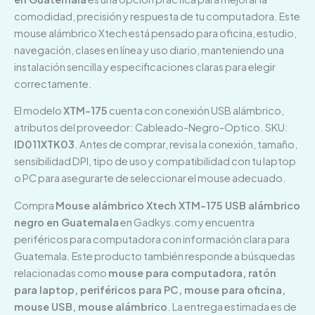
comodidad, precisión y respuesta de tu computadora. Este
mouse alámbrico Xtech está pensado para oficina, estudio,
navegación, clases en línea y uso diario, manteniendo una
instalación sencilla y especificaciones claras para elegir
correctamente.
El modelo
XTM-175
cuenta con conexión USB alámbrico,
atributos del proveedor: Cableado-Negro-Optico. SKU:
ID011XTK03
. Antes de comprar, revisa la conexión, tamaño,
sensibilidad DPI, tipo de uso y compatibilidad con tu laptop
o PC para asegurarte de seleccionar el mouse adecuado.
Compra
Mouse alámbrico Xtech XTM-175 USB alámbrico
negro en Guatemala
en Gadkys.com y encuentra
periféricos para computadora con información clara para
Guatemala. Este producto también responde a búsquedas
relacionadas como
mouse para computadora, ratón
para laptop, periféricos para PC, mouse para oficina,
mouse USB, mouse alámbrico
. La entrega estimada es de