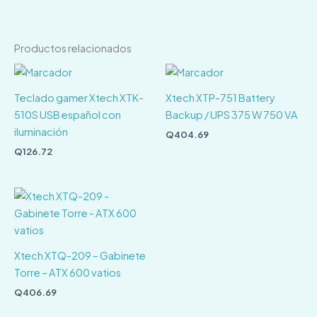
Productos relacionados
Teclado gamer Xtech XTK-
Xtech XTP-751 Battery
510S USB español con
Backup / UPS 375 W 750 VA
iluminación
Q
404.69
Q
126.72
Xtech XTQ-209 – Gabinete
Torre – ATX 600 vatios
Q
406.69