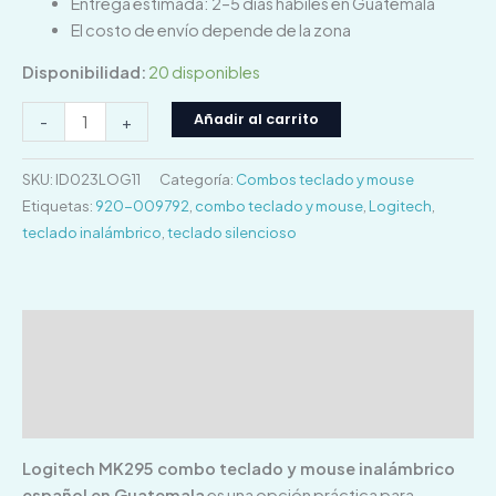
Entrega estimada: 2–5 días hábiles en Guatemala
El costo de envío depende de la zona
Disponibilidad:
20 disponibles
Añadir al carrito
-
+
SKU:
ID023LOG11
Categoría:
Combos teclado y mouse
Etiquetas:
920-009792
,
combo teclado y mouse
,
Logitech
,
teclado inalámbrico
,
teclado silencioso
Descripción
Información adicional
Valoraciones (0)
Logitech MK295 combo teclado y mouse inalámbrico
español en Guatemala
es una opción práctica para