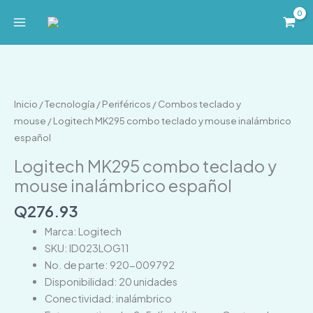
Ir
al
contenido
Logitech
MK295
combo
Inicio
/
Tecnología
/
Periféricos
/
Combos teclado y
teclado
mouse
/ Logitech MK295 combo teclado y mouse inalámbrico
y
español
mouse
Logitech MK295 combo teclado y
inalámbrico
mouse inalámbrico español
español
cantidad
Q
276.93
Marca: Logitech
SKU: ID023LOG11
No. de parte: 920-009792
Disponibilidad: 20 unidades
Conectividad: inalámbrico