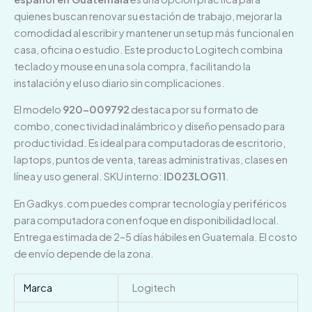
quienes buscan renovar su estación de trabajo, mejorar la
comodidad al escribir y mantener un setup más funcional en
casa, oficina o estudio. Este producto Logitech combina
teclado y mouse en una sola compra, facilitando la
instalación y el uso diario sin complicaciones.
El modelo
920-009792
destaca por su formato de
combo, conectividad inalámbrico y diseño pensado para
productividad. Es ideal para computadoras de escritorio,
laptops, puntos de venta, tareas administrativas, clases en
línea y uso general. SKU interno:
ID023LOG11
.
En Gadkys.com puedes comprar tecnología y periféricos
para computadora con enfoque en disponibilidad local.
Entrega estimada de 2–5 días hábiles en Guatemala. El costo
de envío depende de la zona.
Marca
Logitech