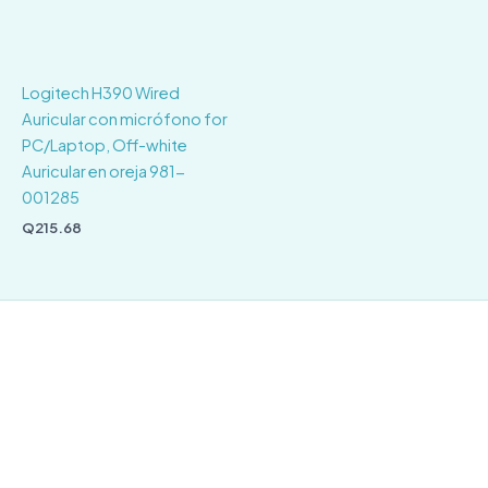
Logitech H390 Wired
Auricular con micrófono for
PC/Laptop, Off-white
Auricular en oreja 981-
001285
Q
215.68