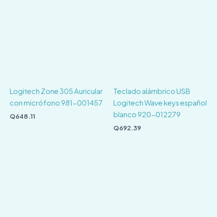
Logitech Zone 305 Auricular
Teclado alámbrico USB
con micrófono 981-001457
Logitech Wave keys español
blanco 920-012279
Q
648.11
Q
692.39