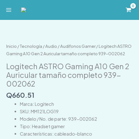
Ir
al
contenido
Logitech
ASTRO
Gaming
Inicio
/
Tecnología
/
Audio
/
Audífonos Gamer
/ Logitech ASTRO
A10
Gaming A10 Gen 2 Auricular tamaño completo 939-002062
Gen
Logitech ASTRO Gaming A10 Gen 2
2
Auricular tamaño completo 939-
Auricular
002062
tamaño
completo
Q
660.51
939-
Marca: Logitech
002062
SKU: MM121LOG19
cantidad
Modelo / No. de parte: 939-002062
Tipo: Headset gamer
Características: cableado-blanco