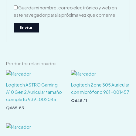
Guarda mi nombre, correo electrónico y web en
este navegador para la próxima vez que comente.
Productos relacionados
Logitech ASTRO Gaming
Logitech Zone 305 Auricular
A10 Gen 2 Auricular tamaño
con micrófono 981-001457
completo 939-002045
Q
648.11
Q
685.83