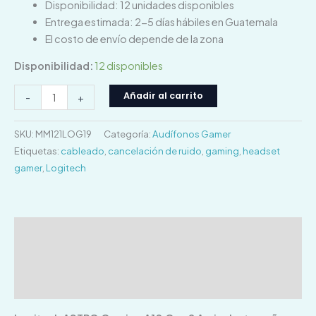
Disponibilidad: 12 unidades disponibles
Entrega estimada: 2-5 días hábiles en Guatemala
El costo de envío depende de la zona
Disponibilidad:
12 disponibles
Añadir al carrito
-
+
SKU:
MM121LOG19
Categoría:
Audífonos Gamer
Etiquetas:
cableado
,
cancelación de ruido
,
gaming
,
headset
gamer
,
Logitech
Descripción
Información adicional
Valoraciones (0)