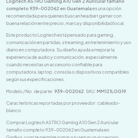
Logitech ASTRO Gaming A10 Gen 2 Auricular tamaño
completo 939-002062 en Guatemala
es una opción
recomendada para quienes buscan headset gamer con
buena relación entre precio, marca y disponibilidad local.
Este producto Logitech está pensado para gaming,
comunicación en partidas, streaming, entretenimiento y uso
diario en computadora. Su diseño ayuda a mejorar la
experiencia de audio y comunicación, especialmente
cuando necesitas un accesorio confiable para
computadora, laptop, consola o dispositivos compatibles
según sus especificaciones.
Modelo / No. de parte:
939-002062
. SKU:
MM121LOG19
.
Características reportadas por proveedor: cableado-
blanco.
Comprar Logitech ASTRO Gaming A10 Gen 2 Auricular
tamaño completo 939-002062 en Guatemala en
Gadkys.com te permite sumar a tu setup un accesorio