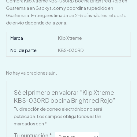
Compra Klip Xtreme KBS-030RD bocina Bright red Rojo en
Guatemala en Gadkys.com y coordina tu pedido en
Guatemala. Entrega estimada de 2–5 días hábiles; el costo
de envío depende de la zona.
Marca
Klip Xtreme
No. de parte
KBS-030RD
No hay valoraciones aún.
Sé el primero en valorar “Klip Xtreme
KBS-030RD bocina Bright red Rojo”
Tu dirección de correo electrónico no será
publicada.
Los campos obligatorios están
marcados con
*
Tu puntuación
*