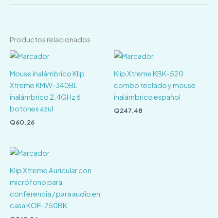
Productos relacionados
Mouse inalámbrico Klip
Klip Xtreme KBK-520
Xtreme KMW-340BL
combo teclado y mouse
inalámbrico 2.4GHz 6
inalámbrico español
botones azul
Q
247.48
Q
60.26
Klip Xtreme Auricular con
micrófono para
conferencia / para audio en
casa KOE-750BK