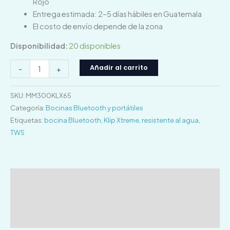
Rojo
Entrega estimada: 2–5 días hábiles en Guatemala
El costo de envío depende de la zona
Disponibilidad:
20 disponibles
Añadir al carrito
-
+
SKU:
MM300KLX65
Categoría:
Bocinas Bluetooth y portátiles
Etiquetas:
bocina Bluetooth
,
Klip Xtreme
,
resistente al agua
,
TWS
Descripción
Información adicional
Valoraciones (0)