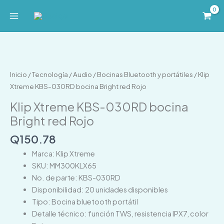
Ir
al
contenido
Klip
Xtreme
KBS-
Inicio
/
Tecnología
/
Audio
/
Bocinas Bluetooth y portátiles
/ Klip
030RD
Xtreme KBS-030RD bocina Bright red Rojo
bocina
Klip Xtreme KBS-030RD bocina
Bright
Bright red Rojo
red
Rojo
Q
150.78
cantidad
Marca: Klip Xtreme
SKU: MM300KLX65
No. de parte: KBS-030RD
Disponibilidad: 20 unidades disponibles
Tipo: Bocina bluetooth portátil
Detalle técnico: función TWS, resistencia IPX7, color