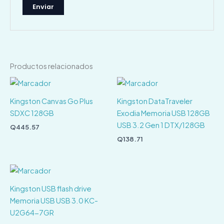
Productos relacionados
Kingston Canvas Go Plus
Kingston DataTraveler
SDXC 128GB
Exodia Memoria USB 128GB
USB 3.2 Gen 1 DTX/128GB
Q
445.57
Q
138.71
Kingston USB flash drive
Memoria USB USB 3.0 KC-
U2G64-7GR