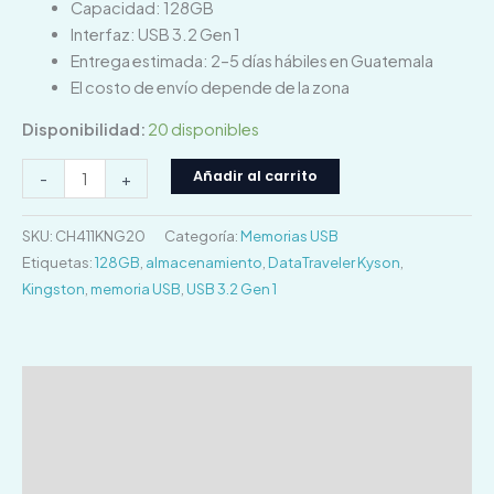
Capacidad: 128GB
Interfaz: USB 3.2 Gen 1
Entrega estimada: 2–5 días hábiles en Guatemala
El costo de envío depende de la zona
Disponibilidad:
20 disponibles
Añadir al carrito
-
+
SKU:
CH411KNG20
Categoría:
Memorias USB
Etiquetas:
128GB
,
almacenamiento
,
DataTraveler Kyson
,
Kingston
,
memoria USB
,
USB 3.2 Gen 1
Descripción
Información adicional
Valoraciones (0)