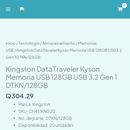
Ir
al
contenido
Kingston
DataTraveler
Kyson
Inicio
/
Tecnología
/
Almacenamiento
/
Memorias
Memoria
USB
/ Kingston DataTraveler Kyson Memoria USB 128GB USB 3.2
USB
Gen 1 DTKN/128GB
128GB
Kingston DataTraveler Kyson
USB
Memoria USB 128GB USB 3.2 Gen 1
3.2
DTKN/128GB
Gen
1
Q
304.29
DTKN/128GB
Marca: Kingston
cantidad
SKU: CH411KNG20
No. de parte: DTKN/128GB
Disponibilidad: 20 unidades