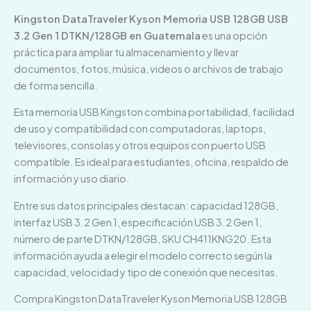
Kingston DataTraveler Kyson Memoria USB 128GB USB
3.2 Gen 1 DTKN/128GB en Guatemala
es una opción
práctica para ampliar tu almacenamiento y llevar
documentos, fotos, música, videos o archivos de trabajo
de forma sencilla.
Esta memoria USB Kingston combina portabilidad, facilidad
de uso y compatibilidad con computadoras, laptops,
televisores, consolas y otros equipos con puerto USB
compatible. Es ideal para estudiantes, oficina, respaldo de
información y uso diario.
Entre sus datos principales destacan: capacidad 128GB,
interfaz USB 3.2 Gen 1, especificación USB 3.2 Gen 1,
número de parte DTKN/128GB, SKU CH411KNG20. Esta
información ayuda a elegir el modelo correcto según la
capacidad, velocidad y tipo de conexión que necesitas.
Compra Kingston DataTraveler Kyson Memoria USB 128GB