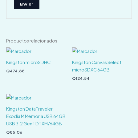
Productos relacionados
Kingston microSDHC
Kingston Canvas Select
microSDXC 64GB
Q
474.88
Q
124.54
Kingston DataTraveler
Exodia M Memoria USB 64GB
USB 3.2 Gen 1 DTXM/64GB
Q
85.06