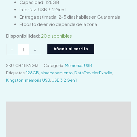
Capacidad: 128GB
Interfaz: USB 3.2 Gen 1
Entrega estimada: 2–5 días hábiles en Guatemala
El costo de envío depende de la zona
Disponibilidad:
20 disponibles
Añadir al carrito
-
+
SKU:
CH411KNG13
Categoría:
Memorias USB
Etiquetas:
128GB
,
almacenamiento
,
DataTraveler Exodia
,
Kingston
,
memoria USB
,
USB 3.2 Gen 1
Descripción
Información adicional
Valoraciones (0)