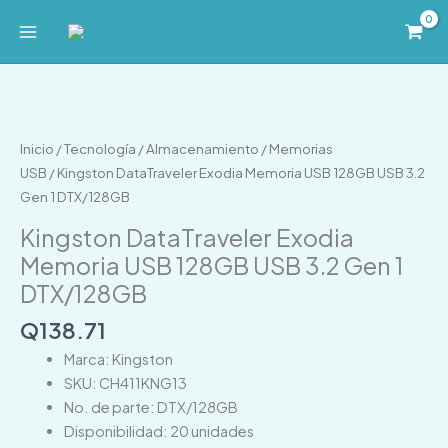
Ir
al
contenido
Kingston
DataTraveler
Exodia
Inicio
/
Tecnología
/
Almacenamiento
/
Memorias
Memoria
USB
/ Kingston DataTraveler Exodia Memoria USB 128GB USB 3.2
USB
Gen 1 DTX/128GB
128GB
Kingston DataTraveler Exodia
USB
Memoria USB 128GB USB 3.2 Gen 1
3.2
DTX/128GB
Gen
1
Q
138.71
DTX/128GB
Marca: Kingston
cantidad
SKU: CH411KNG13
No. de parte: DTX/128GB
Disponibilidad: 20 unidades