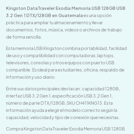
Kingston DataTraveler Exodia Memoria USB 128GB USB
3.2 Gen 1 DTX/128GB en Guatemala
es una opción
práctica para ampliar tu almacenamiento y llevar
documentos, fotos, música, videos o archivos de trabajo
de forma sencilla.
Esta memoria USB Kingston combina portabilidad, facilidad
de uso y compatibilidad con computadoras, laptops,
televisores, consolas y otros equipos con puerto USB
compatible. Es ideal para estudiantes, oficina, respaldo de
información y uso diario.
Entre sus datos principales destacan: capacidad 128GB,
interfaz USB 3.2 Gen 1, especificación USB 3.2 Gen 1,
número de parte DTX/128GB, SKU CH411KNG13. Esta
información ayuda a elegir el modelo correcto según la
capacidad, velocidad y tipo de conexión que necesitas.
Compra Kingston DataTraveler Exodia Memoria USB 128GB