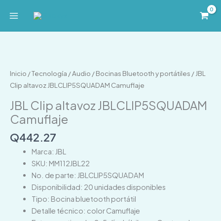
Ir
al
contenido
JBL
Clip
altavoz
Inicio
/
Tecnología
/
Audio
/
Bocinas Bluetooth y portátiles
/ JBL
JBLCLIP5SQUADAM
Clip altavoz JBLCLIP5SQUADAM Camuflaje
Camuflaje
JBL Clip altavoz JBLCLIP5SQUADAM
cantidad
Camuflaje
Q
442.27
Marca: JBL
SKU: MM112JBL22
No. de parte: JBLCLIP5SQUADAM
Disponibilidad: 20 unidades disponibles
Tipo: Bocina bluetooth portátil
Detalle técnico: color Camuflaje