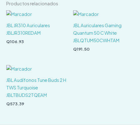
Productos relacionados
JBL JR310 Auriculares
JBL Auriculares Gaming
JBLJR310REDAM
Quantum 50 C White
JBLQTUM50CWHTAM
Q
106.93
Q
191.50
JBL Audífonos Tune Buds 2 H
TWS Turquoise
JBLTBUDS2TQEAM
Q
573.39