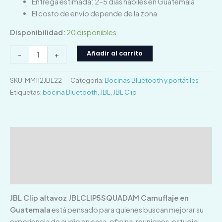
Entrega estimada: 2–5 días hábiles en Guatemala
El costo de envío depende de la zona
Disponibilidad:
20 disponibles
Añadir al carrito
-
+
SKU:
MM112JBL22
Categoría:
Bocinas Bluetooth y portátiles
Etiquetas:
bocina Bluetooth
,
JBL
,
JBL Clip
Descripción
Información adicional
Valoraciones (0)
JBL Clip altavoz JBLCLIP5SQUADAM Camuflaje en
Guatemala
está pensado para quienes buscan mejorar su
experiencia de audio en casa, oficina, reuniones, estudio,