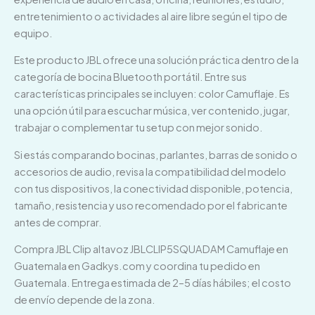
entretenimiento o actividades al aire libre según el tipo de
equipo.
Este producto JBL ofrece una solución práctica dentro de la
categoría de bocina Bluetooth portátil. Entre sus
características principales se incluyen: color Camuflaje. Es
una opción útil para escuchar música, ver contenido, jugar,
trabajar o complementar tu setup con mejor sonido.
Si estás comparando bocinas, parlantes, barras de sonido o
accesorios de audio, revisa la compatibilidad del modelo
con tus dispositivos, la conectividad disponible, potencia,
tamaño, resistencia y uso recomendado por el fabricante
antes de comprar.
Compra JBL Clip altavoz JBLCLIP5SQUADAM Camuflaje en
Guatemala en Gadkys.com y coordina tu pedido en
Guatemala. Entrega estimada de 2–5 días hábiles; el costo
de envío depende de la zona.