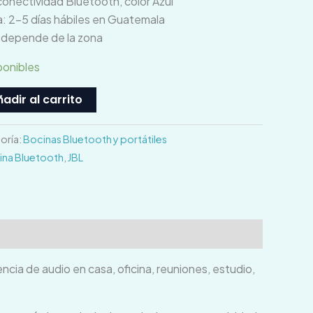
conectividad Bluetooth, color Azul
: 2–5 días hábiles en Guatemala
o depende de la zona
ponibles
adir al carrito
oría:
Bocinas Bluetooth y portátiles
ina Bluetooth
,
JBL
cia de audio en casa, oficina, reuniones, estudio,