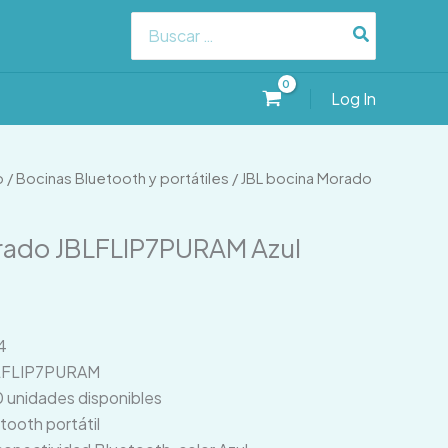
Search
for:
Log In
o
/
Bocinas Bluetooth y portátiles
/ JBL bocina Morado
rado JBLFLIP7PURAM Azul
4
BLFLIP7PURAM
0 unidades disponibles
tooth portátil