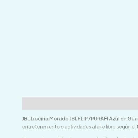
Descripción
Información adicional
Valoraci
JBL bocina Morado JBLFLIP7PURAM Azul en Gu
entretenimiento o actividades al aire libre según el