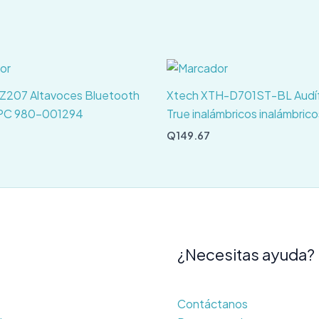
 Z207 Altavoces Bluetooth
Xtech XTH-D701ST-BL Audí
 PC 980-001294
True inalámbricos inalámbrico
Q
149.67
¿Necesitas ayuda?
Contáctanos