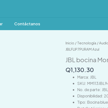
ar
Contáctanos
JBL
Inicio
/
Tecnología
/
Audi
bocina
JBLFLIP7PURAM Azul
Morado
JBL bocina Mo
JBLFLIP7PURAM
Azul
Q
1,130.30
cantidad
Marca: JBL
SKU: MM113JBL9
No. de parte: J
Disponibilidad: 2
Tipo: Bocina blue