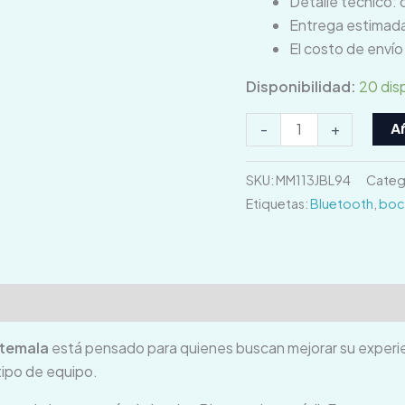
Detalle técnico: 
Entrega estimada
El costo de enví
Disponibilidad:
20 dis
Añ
-
+
SKU:
MM113JBL94
Categ
Etiquetas:
Bluetooth
,
boc
ones (0)
atemala
está pensado para quienes buscan mejorar su experien
 tipo de equipo.