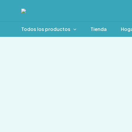
Ir
al
contenido
Todos los productos
Tienda
Hog