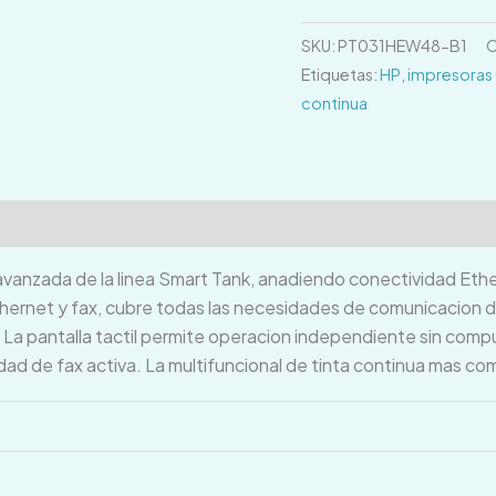
SKU:
PT031HEW48-B1
C
Etiquetas:
HP
,
impresoras
continua
ones (0)
avanzada de la linea Smart Tank, anadiendo conectividad Ether
thernet y fax, cubre todas las necesidades de comunicacion 
 La pantalla tactil permite operacion independiente sin com
dad de fax activa. La multifuncional de tinta continua mas c