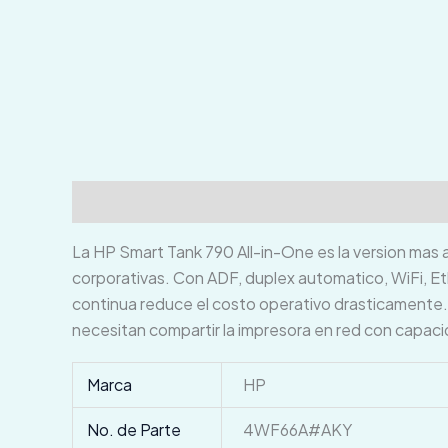
Descripción
Información adicional
Valoraci
La HP Smart Tank 790 All-in-One es la version mas 
corporativas. Con ADF, duplex automatico, WiFi, E
continua reduce el costo operativo drasticamente.
necesitan compartir la impresora en red con capaci
Marca
HP
No. de Parte
4WF66A#AKY