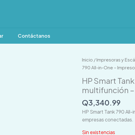
ar
Contáctanos
Inicio
/
Impresoras y Esc
790 All-in-One – Impresor
HP Smart Tank
multifunción –
Q
3,340.99
HP Smart Tank 790 All-i
empresas conectadas.
Sin existencias