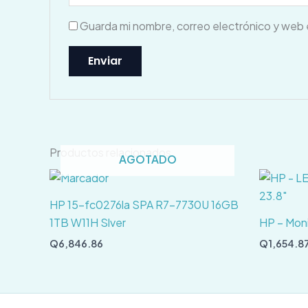
Guarda mi nombre, correo electrónico y web 
Productos relacionados
AGOTADO
HP 15-fc0276la SPA R7-7730U 16GB
1TB W11H Slver
HP – Moni
Q
6,846.86
Q
1,654.8