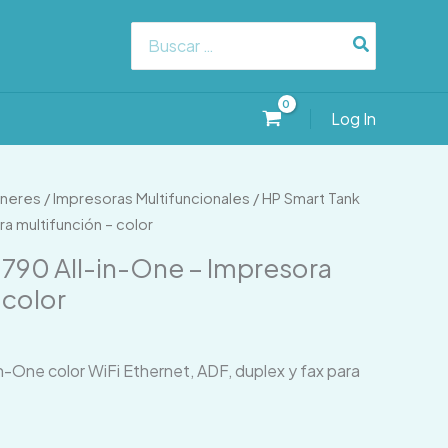
Search
for:
Log In
áneres
/
Impresoras Multifuncionales
/ HP Smart Tank
a multifunción – color
 790 All-in-One – Impresora
 color
n-One color WiFi Ethernet, ADF, duplex y fax para