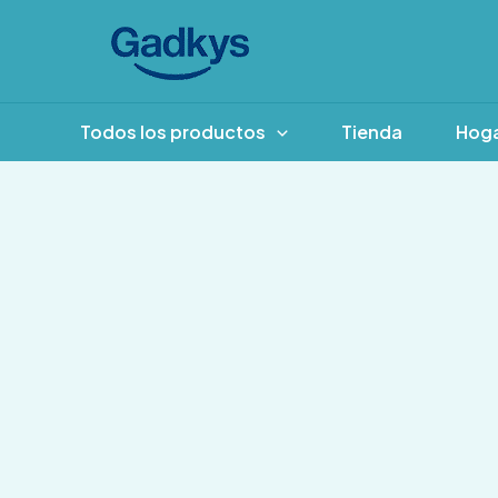
Ir
al
contenido
Todos los productos
Tienda
Hog