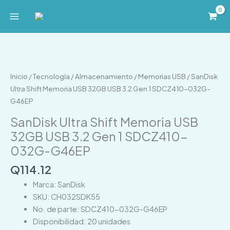
Ir
al
contenido
SanDisk
Ultra
Shift
Inicio
/
Tecnología
/
Almacenamiento
/
Memorias USB
/ SanDisk
Memoria
Ultra Shift Memoria USB 32GB USB 3.2 Gen 1 SDCZ410-032G-
USB
G46EP
32GB
SanDisk Ultra Shift Memoria USB
USB
32GB USB 3.2 Gen 1 SDCZ410-
3.2
032G-G46EP
Gen
1
Q
114.12
SDCZ410-
Marca: SanDisk
032G-
SKU: CH032SDK55
G46EP
No. de parte: SDCZ410-032G-G46EP
cantidad
Disponibilidad: 20 unidades