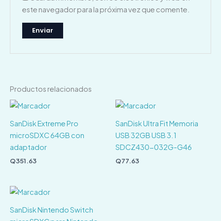
este navegador para la próxima vez que comente.
Productos relacionados
SanDisk Extreme Pro
SanDisk Ultra Fit Memoria
microSDXC 64GB con
USB 32GB USB 3.1
adaptador
SDCZ430-032G-G46
Q
351.63
Q
77.63
SanDisk Nintendo Switch