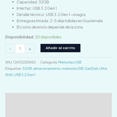
Capacidad: 32GB
Interfaz: USB 3.2 Gen 1
Detalle técnico: USB 3.2 Gen 1-onagra
Entrega estimada: 2–5 días hábiles en Guatemala
El costo de envío depende de la zona
Disponibilidad:
20 disponibles
Añadir al carrito
-
+
SKU:
CH032SDK55
Categoría:
Memorias USB
Etiquetas:
32GB
,
almacenamiento
,
memoria USB
,
SanDisk
,
Ultra
Shift
,
USB 3.2 Gen 1
Descripción
Información adicional