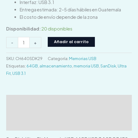
Interfaz: USB 3.1
Entrega estimada: 2–5 días hábiles en Guatemala
El costo de envío depende de la zona
Disponibilidad:
20 disponibles
Añadir al carrito
-
+
SKU:
CH640SDK29
Categoría:
Memorias USB
Etiquetas:
64GB
,
almacenamiento
,
memoria USB
,
SanDisk
,
Ultra
Fit
,
USB 3.1
Descripción
Información adicional
Valoraciones (0)