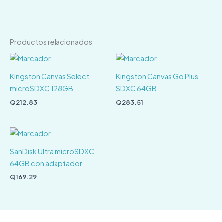
Productos relacionados
Kingston Canvas Select
Kingston Canvas Go Plus
microSDXC 128GB
SDXC 64GB
Q
212.83
Q
283.51
SanDisk Ultra microSDXC
64GB con adaptador
Q
169.29