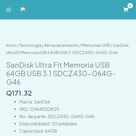
Ir
al
contenido
SanDisk
Ultra
Fit
Inicio
/
Tecnología
/
Almacenamiento
/
Memorias USB
/ SanDisk
Memoria
Ultra Fit Memoria USB 64GB USB 3.1 SDCZ430-064G-G46
USB
SanDisk Ultra Fit Memoria USB
64GB
64GB USB 3.1 SDCZ430-064G-
USB
G46
3.1
SDCZ430-
Q
171.32
064G-
Marca: SanDisk
G46
SKU: CH640SDK29
cantidad
No. de parte: SDCZ430-064G-G46
Disponibilidad: 20 unidades
Capacidad: 64GB