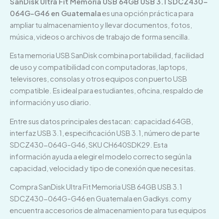
SanDisk Ultra Fit Memoria USB 64GB USB 3.1 SDCZ430-
064G-G46 en Guatemala
es una opción práctica para
ampliar tu almacenamiento y llevar documentos, fotos,
música, videos o archivos de trabajo de forma sencilla.
Esta memoria USB SanDisk combina portabilidad, facilidad
de uso y compatibilidad con computadoras, laptops,
televisores, consolas y otros equipos con puerto USB
compatible. Es ideal para estudiantes, oficina, respaldo de
información y uso diario.
Entre sus datos principales destacan: capacidad 64GB,
interfaz USB 3.1, especificación USB 3.1, número de parte
SDCZ430-064G-G46, SKU CH640SDK29. Esta
información ayuda a elegir el modelo correcto según la
capacidad, velocidad y tipo de conexión que necesitas.
Compra SanDisk Ultra Fit Memoria USB 64GB USB 3.1
SDCZ430-064G-G46 en Guatemala en Gadkys.com y
encuentra accesorios de almacenamiento para tus equipos