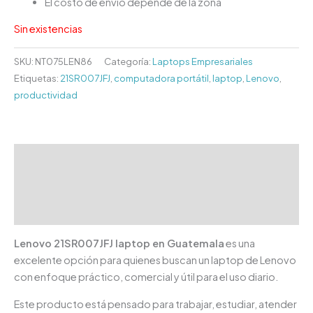
El costo de envío depende de la zona
Sin existencias
SKU:
NT075LEN86
Categoría:
Laptops Empresariales
Etiquetas:
21SR007JFJ
,
computadora portátil
,
laptop
,
Lenovo
,
productividad
Descripción
Información adicional
Valoraciones (0)
Lenovo 21SR007JFJ laptop en Guatemala
es una
excelente opción para quienes buscan un laptop de Lenovo
con enfoque práctico, comercial y útil para el uso diario.
Este producto está pensado para trabajar, estudiar, atender