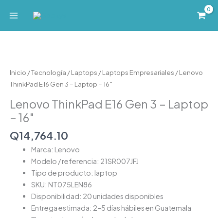
Ir
al
contenido
Inicio
/
Tecnología
/
Laptops
/
Laptops Empresariales
/ Lenovo
ThinkPad E16 Gen 3 – Laptop – 16″
Lenovo ThinkPad E16 Gen 3 – Laptop
– 16″
Q
14,764.10
Marca: Lenovo
Modelo / referencia: 21SR007JFJ
Tipo de producto: laptop
SKU: NT075LEN86
Disponibilidad: 20 unidades disponibles
Entrega estimada: 2–5 días hábiles en Guatemala