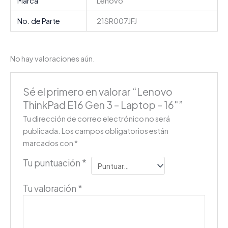
Marca
Lenovo
No. de Parte
21SR007JFJ
No hay valoraciones aún.
Sé el primero en valorar “Lenovo
ThinkPad E16 Gen 3 – Laptop – 16″”
Tu dirección de correo electrónico no será
publicada.
Los campos obligatorios están
marcados con
*
Tu puntuación
*
Tu valoración
*