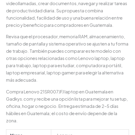
videollamadas, crear documentos, navegar y realizar tareas
de productividad diaria. Su propuesta combina
funcionalidad, facilidad de uso y una buena relación entre
precio y beneficio para compradores en Guatemala.
Revisa que el procesador, memoria RAM, almacenamiento,
tamaño de pantalla y sistema operativo se ajusten a tu forma
de trabajo. También puedes comparar este modelo con
otras opciones relacionadas como Lenovo laptop, laptop
para trabajo, laptop para estudiar, computadora portátil,
laptop empresarial, laptop gamer para elegir la alternativa
más adecuada.
Compra Lenovo 21SR007JFJ laptop en Guatemala en
Gadkys.com y recibe una opción lista para mejorar tu setup,
oficina, hogar o negocio. Entrega estimada de 2–5 días
hábiles en Guatemala; el costo de envío depende de la
zona.