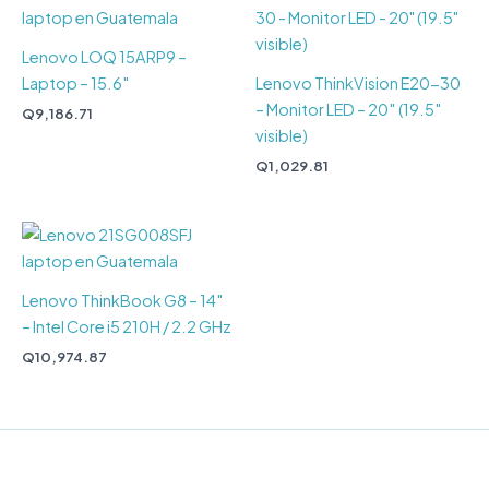
Lenovo LOQ 15ARP9 –
Laptop – 15.6″
Lenovo ThinkVision E20-30
– Monitor LED – 20″ (19.5″
Q
9,186.71
visible)
Q
1,029.81
Lenovo ThinkBook G8 – 14″
– Intel Core i5 210H / 2.2 GHz
Q
10,974.87