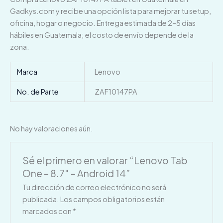
Gadkys.com y recibe una opción lista para mejorar tu setup,
oficina, hogar o negocio. Entrega estimada de 2–5 días
hábiles en Guatemala; el costo de envío depende de la
zona.
Marca
Lenovo
No. de Parte
ZAF10147PA
No hay valoraciones aún.
Sé el primero en valorar “Lenovo Tab
One – 8.7″ – Android 14”
Tu dirección de correo electrónico no será
publicada.
Los campos obligatorios están
marcados con
*