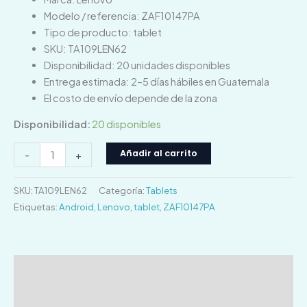
Modelo / referencia: ZAF10147PA
Tipo de producto: tablet
SKU: TA109LEN62
Disponibilidad: 20 unidades disponibles
Entrega estimada: 2–5 días hábiles en Guatemala
El costo de envío depende de la zona
Disponibilidad:
20 disponibles
Añadir al carrito
-
+
SKU:
TA109LEN62
Categoría:
Tablets
Etiquetas:
Android
,
Lenovo
,
tablet
,
ZAF10147PA
Descripción
Información adicional