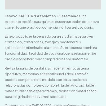
Valoraciones (0)
Lenovo ZAF10147PA tablet en Guatemala
es una
excelente opción para quienes buscan un tablet de Lenovo
con enfoque práctico, comercial y útil para el uso diario.
Este producto está pensado para estudiar, navegar, ver
contenido, tomar notas, trabajar y mantener tus
aplicaciones principales a la mano. Su propuesta combina
funcionalidad, facilidad de uso y una buena relación entre
precio y beneficio para compradores en Guatemala.
Revisa tamaño de pantalla, almacenamiento, sistema
operativo, memoria y accesorios incluidos. También
puedes comparar este modelo con otras opciones
relacionadas como Lenovo tablet, tablet Android, tablet
para estudiar, tablet para trabajo, tablet con pantalla táctil
para elegir la alternativa más adecuada.
Compra Lenovo ZAF10147PA tablet en Guatemala en