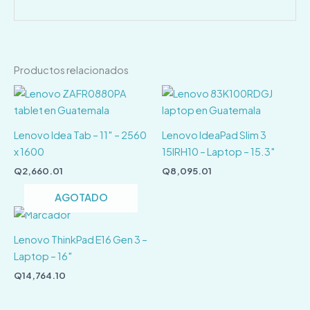
Productos relacionados
Lenovo Idea Tab – 11″ – 2560
Lenovo IdeaPad Slim 3
x 1600
15IRH10 – Laptop – 15.3″
Q
2,660.01
Q
8,095.01
AGOTADO
Lenovo ThinkPad E16 Gen 3 –
Laptop – 16″
Q
14,764.10