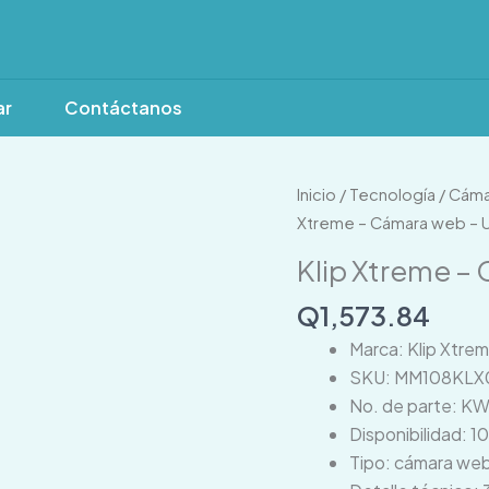
ar
Contáctanos
Klip
Inicio
/
Tecnología
/
Cáma
Xtreme
Xtreme – Cámara web – 
-
Klip Xtreme –
Cámara
web
Q
1,573.84
-
Marca: Klip Xtre
USB
SKU: MM108KLX
cantidad
No. de parte: K
Disponibilidad: 1
Tipo: cámara we