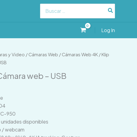
Search
for:
Log In
ras y Video
/
Cámaras Web
/
Cámaras Web 4K
/ Klip
USB
 Cámara web – USB
me
04
WC-950
0 unidades disponibles
b / webcam