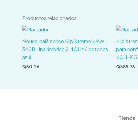
Productos relacionados
Mouse inalámbrico Klip Xtreme KMW-
Klip Xtre
340BL inalámbrico 2.4GHz 6 botones
para conf
azul
KCH-915
Q
60.26
Q
385.76
Tienda