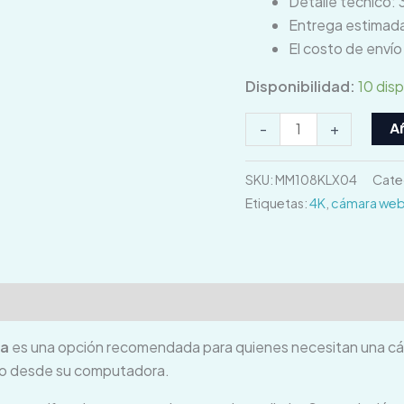
Detalle técnico: 
Entrega estimada
El costo de enví
Disponibilidad:
10 dis
Añ
-
+
SKU:
MM108KLX04
Cate
Etiquetas:
4K
,
cámara we
ones (0)
la
es una opción recomendada para quienes necesitan una cáma
ido desde su computadora.