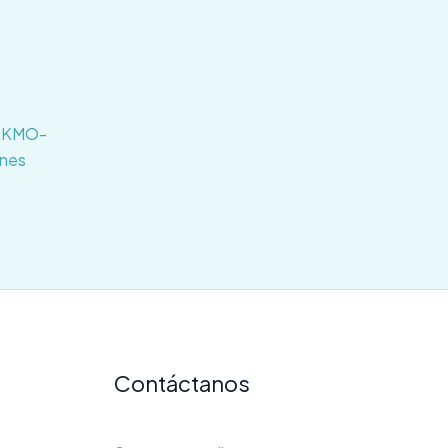
e KMO-
ones
Contáctanos