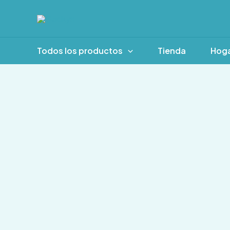
Ir
al
contenido
Todos los productos
Tienda
Hog