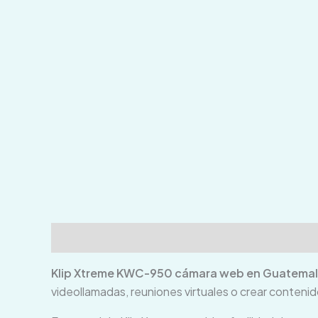
Descripción
Información adicional
Valoraci
Klip Xtreme KWC-950 cámara web en Guatema
videollamadas, reuniones virtuales o crear conten