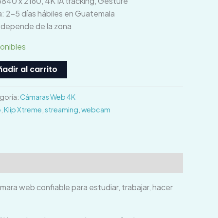
3840 x 2160, 4K IA tracking, Gesture
: 2–5 días hábiles en Guatemala
o depende de la zona
ponibles
adir al carrito
goría:
Cámaras Web 4K
b
,
Klip Xtreme
,
streaming
,
webcam
ra web confiable para estudiar, trabajar, hacer