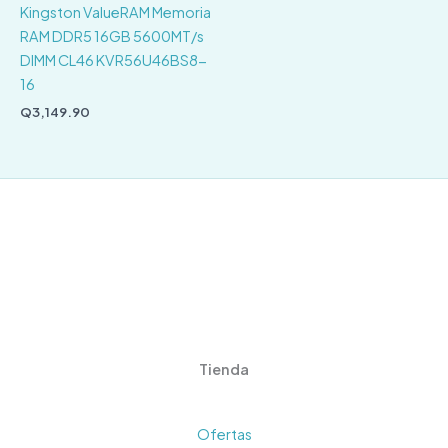
Kingston ValueRAM Memoria
RAM DDR5 16GB 5600MT/s
DIMM CL46 KVR56U46BS8-
16
Q
3,149.90
Tienda
Ofertas