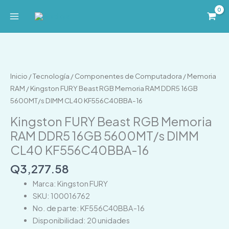
Ir
al
contenido
Kingston
FURY
Beast
Inicio
/
Tecnología
/
Componentes de Computadora
/
Memoria
RGB
RAM
/ Kingston FURY Beast RGB Memoria RAM DDR5 16GB
Memoria
5600MT/s DIMM CL40 KF556C40BBA-16
RAM
Kingston FURY Beast RGB Memoria
DDR5
RAM DDR5 16GB 5600MT/s DIMM
16GB
CL40 KF556C40BBA-16
5600MT/s
DIMM
Q
3,277.58
CL40
Marca: Kingston FURY
KF556C40BBA-
SKU: 100016762
16
No. de parte: KF556C40BBA-16
cantidad
Disponibilidad: 20 unidades