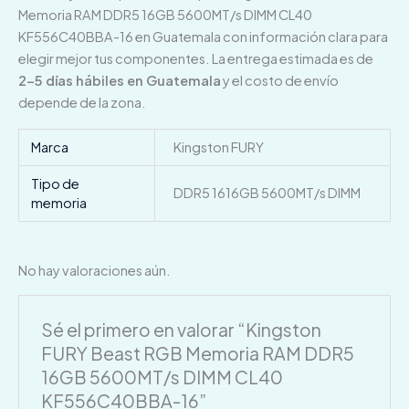
Memoria RAM DDR5 16GB 5600MT/s DIMM CL40
KF556C40BBA-16 en Guatemala con información clara para
elegir mejor tus componentes. La entrega estimada es de
2–5 días hábiles en Guatemala
y el costo de envío
depende de la zona.
Marca
Kingston FURY
Tipo de
DDR5 1616GB 5600MT/s DIMM
memoria
No hay valoraciones aún.
Sé el primero en valorar “Kingston
FURY Beast RGB Memoria RAM DDR5
16GB 5600MT/s DIMM CL40
KF556C40BBA-16”