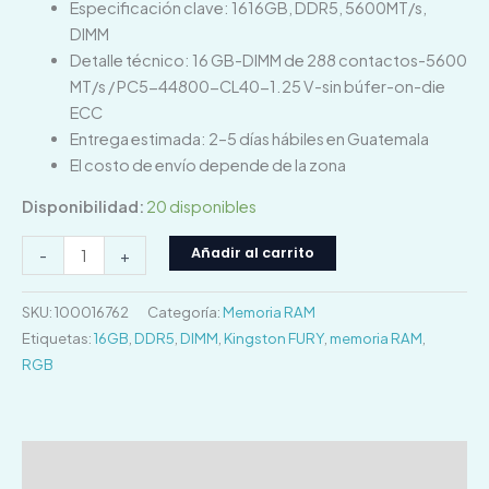
Especificación clave: 1616GB, DDR5, 5600MT/s,
DIMM
Detalle técnico: 16 GB-DIMM de 288 contactos-5600
MT/s / PC5-44800-CL40-1.25 V-sin búfer-on-die
ECC
Entrega estimada: 2–5 días hábiles en Guatemala
El costo de envío depende de la zona
Disponibilidad:
20 disponibles
Añadir al carrito
-
+
SKU:
100016762
Categoría:
Memoria RAM
Etiquetas:
16GB
,
DDR5
,
DIMM
,
Kingston FURY
,
memoria RAM
,
RGB
Descripción