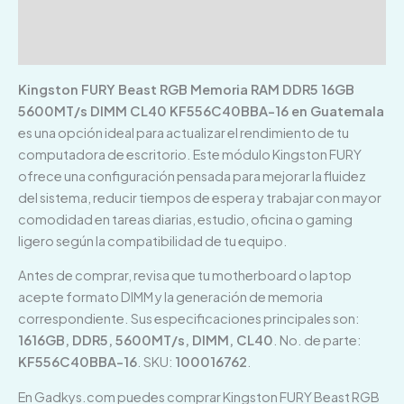
Información adicional
Valoraciones (0)
Kingston FURY Beast RGB Memoria RAM DDR5 16GB
5600MT/s DIMM CL40 KF556C40BBA-16 en Guatemala
es una opción ideal para actualizar el rendimiento de tu
computadora de escritorio. Este módulo Kingston FURY
ofrece una configuración pensada para mejorar la fluidez
del sistema, reducir tiempos de espera y trabajar con mayor
comodidad en tareas diarias, estudio, oficina o gaming
ligero según la compatibilidad de tu equipo.
Antes de comprar, revisa que tu motherboard o laptop
acepte formato DIMM y la generación de memoria
correspondiente. Sus especificaciones principales son:
1616GB, DDR5, 5600MT/s, DIMM, CL40
. No. de parte:
KF556C40BBA-16
. SKU:
100016762
.
En Gadkys.com puedes comprar Kingston FURY Beast RGB