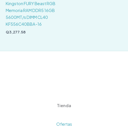
Kingston FURY Beast RGB
Memoria RAM DDR5 16GB
5600MT/s DIMM CL40
KF556C40BBA-16
Q
3,277.58
Tienda
Ofertas