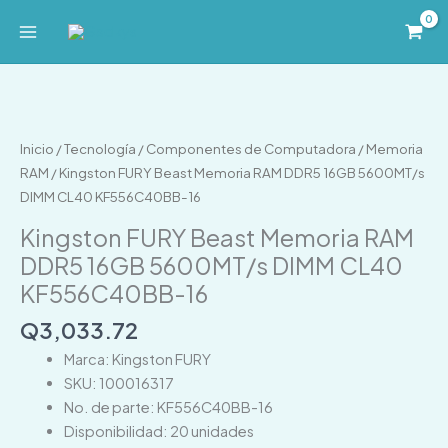
Ir
al
contenido
Kingston
FURY
Beast
Inicio
/
Tecnología
/
Componentes de Computadora
/
Memoria
Memoria
RAM
/ Kingston FURY Beast Memoria RAM DDR5 16GB 5600MT/s
RAM
DIMM CL40 KF556C40BB-16
DDR5
Kingston FURY Beast Memoria RAM
16GB
DDR5 16GB 5600MT/s DIMM CL40
5600MT/s
KF556C40BB-16
DIMM
CL40
Q
3,033.72
KF556C40BB-
Marca: Kingston FURY
16
SKU: 100016317
cantidad
No. de parte: KF556C40BB-16
Disponibilidad: 20 unidades