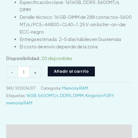
Especificación clave: 1616GB, DDR5, 5600MT/s,
DIMM
Detalle técnico: 16 GB-DIMM de 288 contactos-5600
MT/s / PC5-44800-CL40-1.25 V-sin búfer-on-die
ECC-negro
Entrega estimada: 2–5 días hábiles en Guatemala
El costo de envío depende de la zona
Disponibilidad:
20 disponibles
Añadir al carrito
-
+
SKU:
100016317
Categoría:
Memoria RAM
Etiquetas:
16GB
,
5600MT/s
,
DDR5
,
DIMM
,
Kingston FURY
,
memoria RAM
Descripción