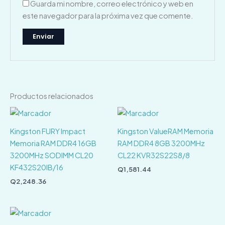
Guarda mi nombre, correo electrónico y web en
este navegador para la próxima vez que comente.
Productos relacionados
Kingston FURY Impact
Kingston ValueRAM Memoria
Memoria RAM DDR4 16GB
RAM DDR4 8GB 3200MHz
3200MHz SODIMM CL20
CL22 KVR32S22S8/8
KF432S20IB/16
Q
1,581.44
Q
2,248.36