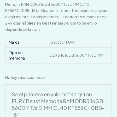
Memoria RAM DDR5 16GB 5600MT/s DIMM CL40
KF556C40BB-16 en Guatemala con información clara para
elegir mejor tus componentes. La entrega estimada es de
2–5 días hábiles en Guatemala
y el costo de envío
depende de la zona.
Marca
Kingston FURY
Tipo de
DDR5 1616GB 5600MT/s DIMM
memoria
No hay valoraciones aún.
Sé el primero en valorar “Kingston
FURY Beast Memoria RAM DDR5 16GB
5600MT/s DIMM CL40 KF556C40BB-
16”