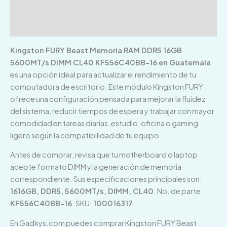
Información adicional
Valoraciones (0)
Kingston FURY Beast Memoria RAM DDR5 16GB
5600MT/s DIMM CL40 KF556C40BB-16 en Guatemala
es una opción ideal para actualizar el rendimiento de tu
computadora de escritorio. Este módulo Kingston FURY
ofrece una configuración pensada para mejorar la fluidez
del sistema, reducir tiempos de espera y trabajar con mayor
comodidad en tareas diarias, estudio, oficina o gaming
ligero según la compatibilidad de tu equipo.
Antes de comprar, revisa que tu motherboard o laptop
acepte formato DIMM y la generación de memoria
correspondiente. Sus especificaciones principales son:
1616GB, DDR5, 5600MT/s, DIMM, CL40
. No. de parte:
KF556C40BB-16
. SKU:
100016317
.
En Gadkys.com puedes comprar Kingston FURY Beast