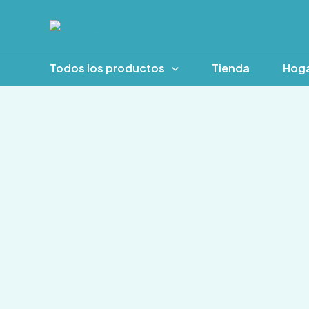
Ir
al
contenido
Todos los productos
Tienda
Hog