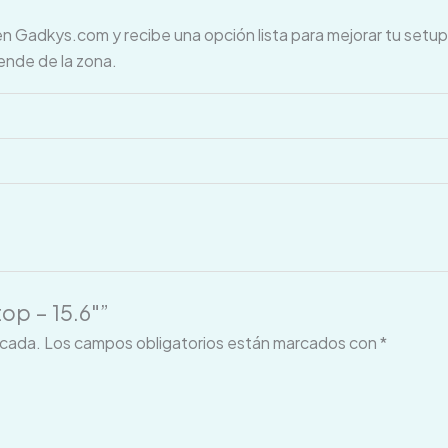
kys.com y recibe una opción lista para mejorar tu setup, 
ende de la zona.
op – 15.6″”
icada.
Los campos obligatorios están marcados con
*