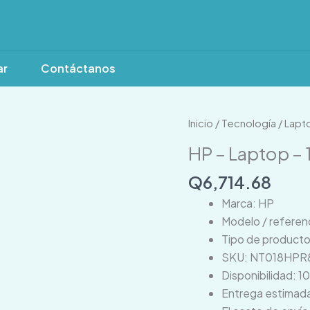
ar
Contáctanos
Inicio
/
Tecnología
/
Lapt
HP – Laptop – 
Q
6,714.68
Marca: HP
Modelo / refere
Tipo de producto
SKU: NT018HPR
Disponibilidad: 1
Entrega estimada