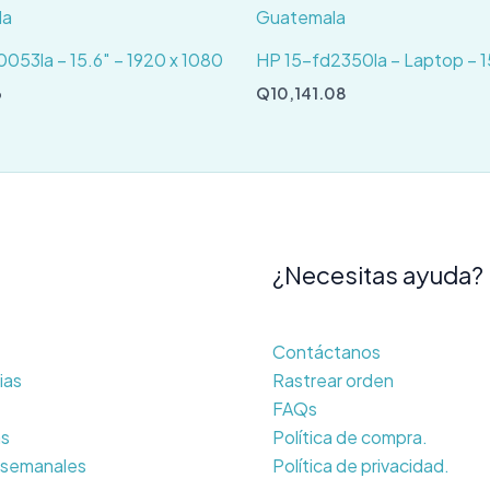
053la – 15.6″ – 1920 x 1080
HP 15-fd2350la – Laptop – 1
3
Q
10,141.08
¿Necesitas ayuda?
Contáctanos
ias
Rastrear orden
FAQs
as
Política de compra.
 semanales
Política de privacidad.