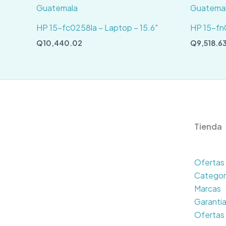
HP 15-fc0258la – Laptop – 15.6″
HP 15-fn0
Q
10,440.02
Q
9,518.6
Tienda
Ofertas
Categor
Marcas
Garanti
Ofertas