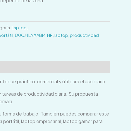
o depende de la zona
goría:
Laptops
rtátil
,
D0CJ4LA#ABM
,
HP
,
laptop
,
productividad
que práctico, comercial y útil para el uso diario.
r tareas de productividad diaria. Su propuesta
temala.
tu forma de trabajo. También puedes comparar este
portátil, laptop empresarial, laptop gamer para