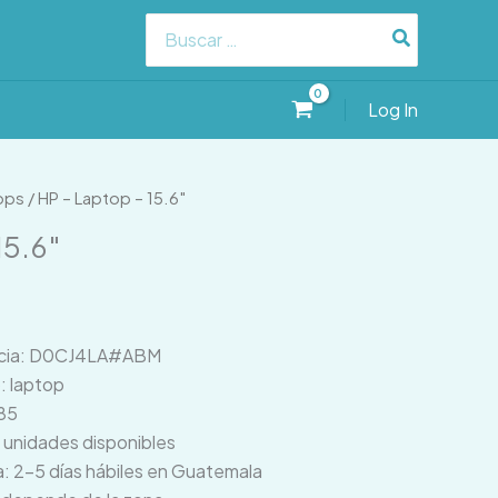
Search
for:
Log In
ops
/ HP – Laptop – 15.6″
15.6″
ncia: D0CJ4LA#ABM
: laptop
85
0 unidades disponibles
: 2–5 días hábiles en Guatemala