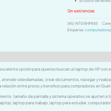
El costo de enví
Sin existencias
SKU:
NT018HPR85
Cate
Etiquetas:
computadora po
ones (0)
excelente opción para quienes buscan un laptop de HP con enfo
, atender videollamadas, crear documentos, navegar y realiza
a relación entre precio y beneficio para compradores en Gua
ento, tamaño de pantalla y sistema operativo se ajusten a 
top, laptop para trabajo, laptop para estudiar, computadora 