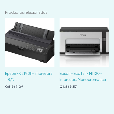
Productos relacionados
Epson FX 2190II – Impresora
Epson – EcoTank M1120 –
– B/N
Impresora Monocromatica
Q
5,967.09
Q
1,869.57