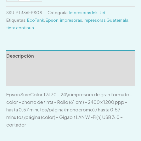
SKU:
PT336EPS08
Categoría:
Impresoras Ink-Jet
Etiquetas:
EcoTank
,
Epson
,
impresoras
,
impresoras Guatemala
,
tinta continua
Descripción
Información adicional
Valoraciones (0)
Epson SureColor T3170 – 24\» impresora de gran formato –
color – chorro de tinta – Rollo (61 cm) – 2400 x 1200 ppp –
hasta 0.57 minutos/página (monocromo) / hasta 0.57
minutos/página (color) – Gigabit LAN Wi-Fi(n) USB 3.0 –
cortador