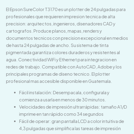
El Epson SureColor T3170 es un plotter de 24 pulgadas para
profesionales que requieren impresion tecnica de alta
precision: arquitectos, ingenieros, disenadores CAD y
cartografos. Produce planos, mapas, renders y
documentos tecnicos con precision excepcional en medios
de hasta 24 pulgadas de ancho. Su sistema de tinta
pigmentada garantiza colores duraderos y resistentes al
agua. Conectividad WiFi y Ethernet para integracion en
redes de trabajo. Compatible con AutoCAD, Adobe y los
principales programas de diseno tecnico. El plotter
profesional mas accesible disponible en Guatemala.
Fácil instalación: Desempacala, configurala y
comienza a usarla en menos de 30 minutos.
Velocidades de impresión ultrarrápidas: tamaño A1/D
imprime en tan rápido como 34 segundos
Fácil de operar: gran pantalla LCD a color intuitiva de
4,3 pulgadas que simplifica las tareas de impresión