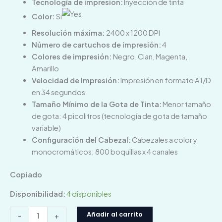
Tecnología de impresión:
Inyección de tinta
Color:
Si
Resolución máxima:
2400 x 1200 DPI
Número de cartuchos de impresión:
4
Colores de impresión:
Negro, Cian, Magenta,
Amarillo
Velocidad de Impresión:
Impresión en formato A1/D
en 34 segundos
Tamaño Mínimo de la Gota de Tinta:
Menor tamaño
de gota: 4 picolitros (tecnología de gota de tamaño
variable)
Configuración del Cabezal:
Cabezales a color y
monocromáticos; 800 boquillas x 4 canales
Copiado
Disponibilidad:
4 disponibles
Añadir al carrito
-
+