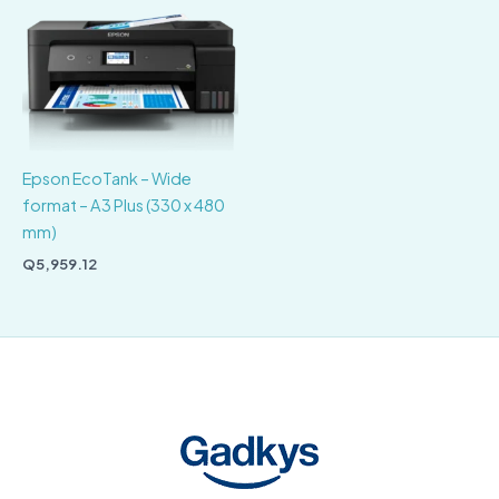
Epson EcoTank – Wide
format – A3 Plus (330 x 480
mm)
Q
5,959.12