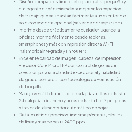
Diseño compacto y limpio: el espacio ultra pequeño y
el elegante diseño minimalista mejoran los espacios
de trabajo que se adaptan fácilmente a un escritorio o
solo con soporte opcional (se vende por separado)
Imprime desde prácticamente cualquier lugar de la
oficina: imprime fácilmente desde tabletas,
smartphones y más con impresión directa Wi-Fi
inalámbrica integrada y sin routers
Excelente calidad de imagen: cabezal de impresión
PrecisionCore MicroTFP con control de gotas de
precisión para una claridad excepcional y fiabilidad
de grado comercial con tecnología de verificación
de boquilla
Manejo versátil de medios: se adapta a rollos de hasta
24 pulgadas de ancho y hojas de hasta 11 x 17 pulgadas
a través del alimentador automático de hojas
Detalles nítidos precisos: imprime pósteres, dibujos
de línea y más de hasta 2400 ppp