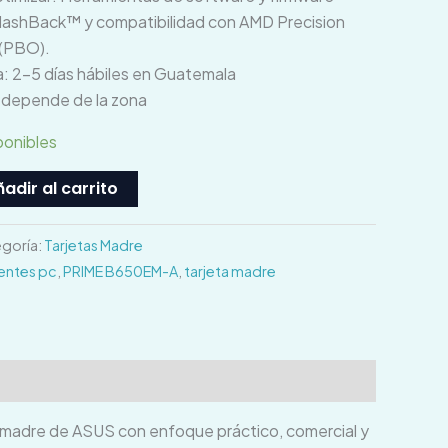
 FlashBack™ y compatibilidad con AMD Precision
 (PBO).
: 2–5 días hábiles en Guatemala
o depende de la zona
ponibles
adir al carrito
goría:
Tarjetas Madre
ntes pc
,
PRIME B650EM-A
,
tarjeta madre
 madre de ASUS con enfoque práctico, comercial y