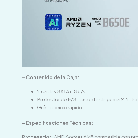
– Contenido de la Caja:
2 cables SATA 6 Gb/s
Protector de E/S, paquete de goma M.2, tor
Guía de inicio rápido
– Especificaciones Técnicas:
Procesador:
AMD Socket AM5 compatible con proc