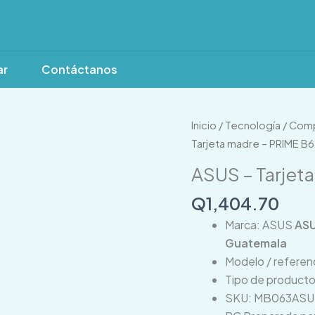
ar
Contáctanos
ASUS
Inicio
/
Tecnología
/
Comp
-
Tarjeta madre – PRIME 
Tarjeta
ASUS – Tarjet
madre
-
Q
1,404.70
PRIME
Marca: ASUS
ASU
B650EM-
Guatemala
A
Modelo / refere
cantidad
Tipo de producto
SKU: MB063AS