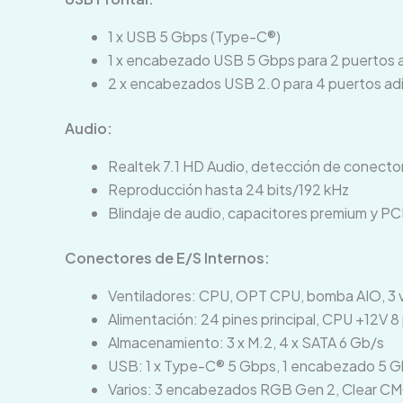
1 x USB 5 Gbps (Type-C®)
1 x encabezado USB 5 Gbps para 2 puertos a
2 x encabezados USB 2.0 para 4 puertos adi
Audio:
Realtek 7.1 HD Audio, detección de conector,
Reproducción hasta 24 bits/192 kHz
Blindaje de audio, capacitores premium y P
Conectores de E/S Internos:
Ventiladores: CPU, OPT CPU, bomba AIO, 3 v
Alimentación: 24 pines principal, CPU +12V 8 
Almacenamiento: 3 x M.2, 4 x SATA 6 Gb/s
USB: 1 x Type-C® 5 Gbps, 1 encabezado 5 
Varios: 3 encabezados RGB Gen 2, Clear CMOS