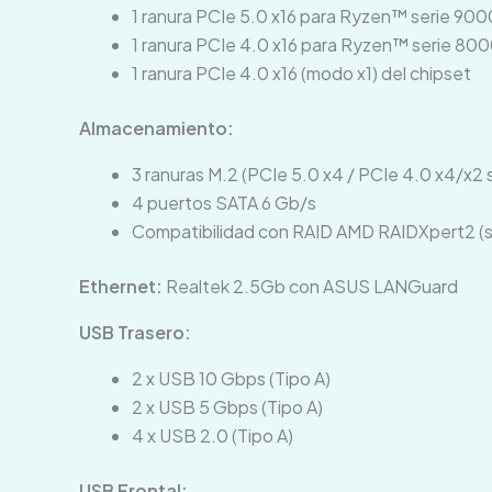
1 ranura PCIe 5.0 x16 para Ryzen™ serie 90
1 ranura PCIe 4.0 x16 para Ryzen™ serie 80
1 ranura PCIe 4.0 x16 (modo x1) del chipset
Almacenamiento:
3 ranuras M.2 (PCIe 5.0 x4 / PCIe 4.0 x4/x2
4 puertos SATA 6 Gb/s
Compatibilidad con RAID AMD RAIDXpert2 (s
Ethernet:
Realtek 2.5Gb con ASUS LANGuard
USB Trasero:
2 x USB 10 Gbps (Tipo A)
2 x USB 5 Gbps (Tipo A)
4 x USB 2.0 (Tipo A)
USB Frontal: