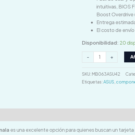
intuitivas, BIOS
Boost Overdrive
Entrega estimada
El costo de enví
Disponibilidad:
20 dis
Añ
-
+
SKU:
MB063ASU42
Cate
Etiquetas:
ASUS
,
compone
ones (0)
mala
es una excelente opción para quienes buscan un tarjeta