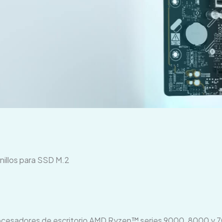
nillos para SSD M.2
esadores de escritorio AMD Ryzen™ series 9000, 8000 y 70