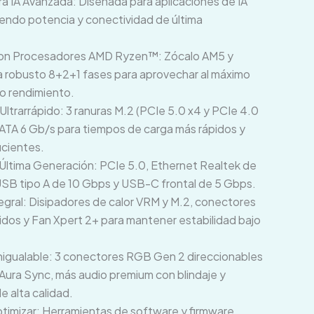
a IA Avanzada: Diseñada para aplicaciones de IA
iendo potencia y conectividad de última
con Procesadores AMD Ryzen™: Zócalo AM5 y
a robusto 8+2+1 fases para aprovechar al máximo
to rendimiento.
ltrarrápido: 3 ranuras M.2 (PCIe 5.0 x4 y PCIe 4.0
SATA 6 Gb/s para tiempos de carga más rápidos y
icientes.
Última Generación: PCIe 5.0, Ethernet Realtek de
USB tipo A de 10 Gbps y USB-C frontal de 5 Gbps.
egral: Disipadores de calor VRM y M.2, conectores
ridos y Fan Xpert 2+ para mantener estabilidad bajo
Inigualable: 3 conectores RGB Gen 2 direccionables
Aura Sync, más audio premium con blindaje y
 alta calidad.
ptimizar: Herramientas de software y firmware