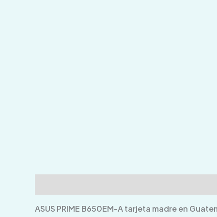
Descripción
Información adicional
Valoraci
ASUS PRIME B650EM-A tarjeta madre en Guate