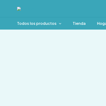
Ir
al
contenido
Todos los productos
Tienda
Hog