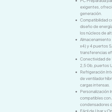
PC Preparada par
exigentes, ofrec
generación.
Compatibilidad 
diseño de energí
los núcleos de al
Almacenamiento U
x4) y 4 puertos 
transferencias ef
Conectividad de 
2,5 Gb, puertos 
Refrigeración Int
de ventilador híb
cargas intensas.
Personalización 
compatibles con 
condensadores de
Fácil de Usar y O